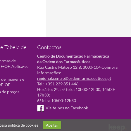
e Tabela de
Contactos
Centro de Documentação Farmacêutica
normas de
da Ordem dos Farmacêuticos
F-OF. Aplica-se
Rua Castro Matoso 12 B, 3000-104 Coimbra
Informações:
regional.centro@ordemfarmaceuticos.pt
 de imagens e
Tel.: +351 239 851 446
DF-OF.
Horário: 2ª a 5ª feira 10h00-12h30, 14h00-
a de preços
17h30;
6ª feira 10h00-12h30
Visite-nos no Facebook
nossa
política de cookies
Aceitar