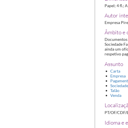
Papel; 4 fl.;
Autor inte
Empresa Pire
Âmbito e 
Documentos a
Sociedade Far
ainda um ofíc
respetivo pa
Assunto
Carta
Empresa
Pagamen
Sociedad
Talão
Venda
Localizaçã
PT/OF/CDF/
Idioma e e