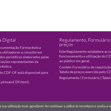
 Digital
Regulamento, Formulário 
preços
ocumentação Farmacêutica
Este Regulamento estabelece as 
s utilizadores a consulta em
funcionamento e utilização do CD
 dos periódicos elaborados pelas
ao público em geral.
ciações representantes da
cêutica.
Contém Formulário de requisição
Tabela de preços exercida pelo C
o CDF-OF está disponivel para
Regulamento
|
Formulário
|
Tabel
f.pt/mainCDF.html
).
r a sua utilização mais agradável. Ao continuar a utilizá-lo reconhece e aceita a 