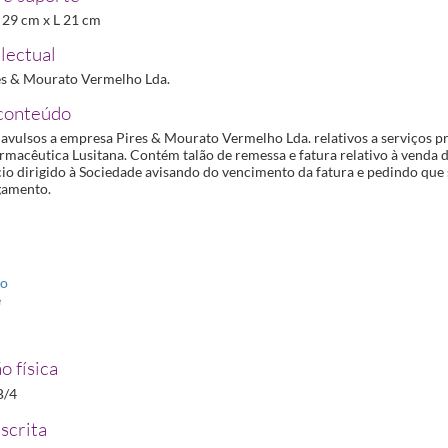
 A 29 cm x L 21 cm
lectual
s & Mourato Vermelho Lda.
conteúdo
vulsos a empresa Pires & Mourato Vermelho Lda. relativos a serviços pr
macêutica Lusitana. Contém talão de remessa e fatura relativo à venda d
io dirigido à Sociedade avisando do vencimento da fatura e pedindo que 
gamento.
to
e
o física
B/4
scrita