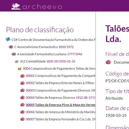
Talõe
Plano de classificação
Lda.
CDF
Centro de Documentação Farmacêutica da Ordem dos Farmacêuticos
1449-04-
C
Associativismo Farmacêutico
1835/1972
Nível de 
A
Sociedade Farmacêutica Lusitana
1777/1946
011
Contabilidade
1835-05/1935-01-31
Docume
0004
Comprovativos de Pagamento e Talões de Serviços Prestados à Socied
Código de
00001
Comprovativos de Pagamento da Companhia de Seguros Fidelidad
PT/OF/CDF/
00002
Talões da Empresa Estevão Nunes & Filhos
1901-06-22/1904-06-18
Tipo de tí
00003
Comprovativos de Pagamento Diversos
1904-06/1925-06-23
00004
Talões de Empresas Diversas
1912-08-17/1935-01-31
Atribuído
00005
Talões da Empresa Pires & Mourato Vermelho Lda.
1928-03-25/192
Datas de 
00006
Talões de remessa do Ministério da Marinha - Imprensa da Armada
1
1928-03-25
00007
Talões da Empresa Fernandes & Cia. Lda.
1929-07-23/1929-09-03
Dimensão 