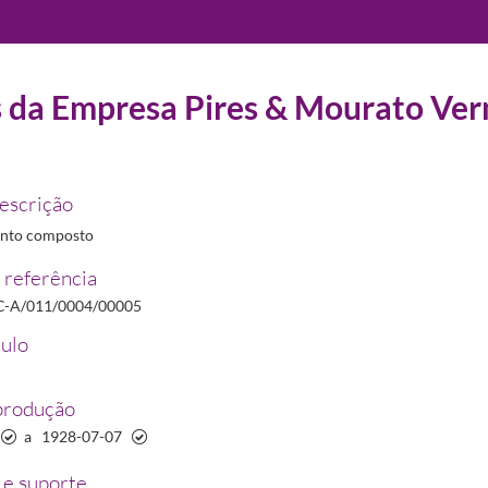
s da Empresa Pires & Mourato Ve
22/2012
descrição
nto composto
ade Farmacêutica Lusitana
1894-07-02/1935-01-31
 referência
e
1894-07-02/1904-07-01
C-A/011/0004/00005
tulo
8-07-07
produção
929-02-04/1929-02-09
a
1928-07-07
e suporte