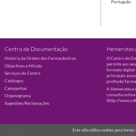
Português
Centro de Documentação
Hemeroteca
História da Ordem dos Farmacêuticos
O Centro de D
permite aos seu
Objectivos e Missão
formato digital
Serviços do Centro
principais asso
Catálogos
profissão farma
Campanhas
A Hemeroteca d
consulta online
Organograma
(
http://www.cd
Sugestões/Reclamações
Este sítio utiliza cookies para torna