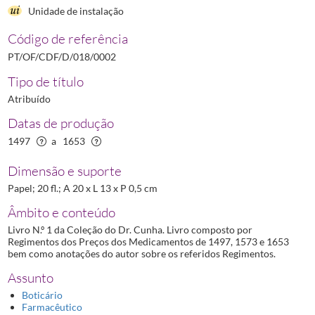
Unidade de instalação
0011
Regimento dos preços dos medicamentos - Coleção do Dr. Cunha, Vol. 10º
(...)
Código de referência
0013
Regimento dos preços dos medicamentos - Coleção do Dr. Cunha, Vol. 10º
PT/OF/CDF/D/018/0002
Tipo de título
Atribuído
Datas de produção
1497
a
1653
Dimensão e suporte
Papel; 20 fl.; A 20 x L 13 x P 0,5 cm
Âmbito e conteúdo
Livro N.º 1 da Coleção do Dr. Cunha. Livro composto por
Regimentos dos Preços dos Medicamentos de 1497, 1573 e 1653
bem como anotações do autor sobre os referidos Regimentos.
Assunto
Boticário
Farmacêutico