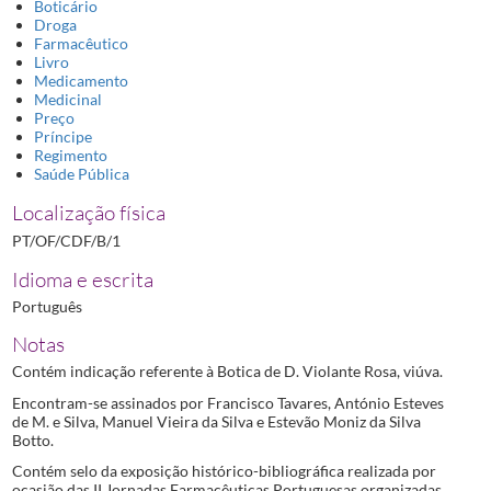
Boticário
Droga
Farmacêutico
Livro
Medicamento
Medicinal
Preço
Príncipe
Regimento
Saúde Pública
Localização física
PT/OF/CDF/B/1
Idioma e escrita
Português
Notas
Contém indicação referente à Botica de D. Violante Rosa, viúva.
Encontram-se assinados por Francisco Tavares, António Esteves
de M. e Silva, Manuel Vieira da Silva e Estevão Moniz da Silva
Botto.
Contém selo da exposição histórico-bibliográfica realizada por
ocasião das II Jornadas Farmacêuticas Portuguesas organizadas