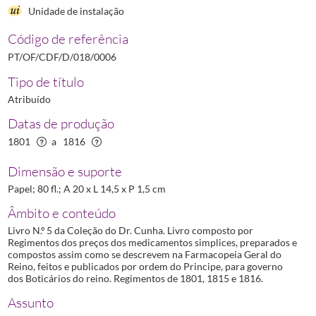
Unidade de instalação
0011
Regimento dos preços dos medicamentos - Coleção do Dr. Cunha, Vol. 10º
(...)
Código de referência
0013
Regimento dos preços dos medicamentos - Coleção do Dr. Cunha, Vol. 10º
PT/OF/CDF/D/018/0006
Tipo de título
Atribuído
Datas de produção
1801
a
1816
Dimensão e suporte
Papel; 80 fl.; A 20 x L 14,5 x P 1,5 cm
Âmbito e conteúdo
Livro N.º 5 da Coleção do Dr. Cunha. Livro composto por
Regimentos dos preços dos medicamentos simplices, preparados e
compostos assim como se descrevem na Farmacopeia Geral do
Reino, feitos e publicados por ordem do Principe, para governo
dos Boticários do reino. Regimentos de 1801, 1815 e 1816.
Assunto