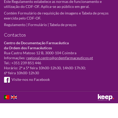
Este Regulamento estabelece as normas de funcionamento e
utilização do CDF-OF. Aplica-se ao público em geral.
Contém Formulário de requisição de imagens e Tabela de preços
exercida pelo CDF-OF.
Regulamento
|
Formulário
|
Tabela de preços
Contactos
Centro de Documentação Farmacêutica
da Ordem dos Farmacêuticos
Rua Castro Matoso 12 B, 3000-104 Coimbra
Informações:
regional.centro@ordemfarmaceuticos.pt
Tel.: +351 239 851 446
Horário: 2ª a 5ª feira 10h00-12h30, 14h00-17h30;
6ª feira 10h00-12h30
Visite-nos no Facebook
Este sítio utiliza cookies para tornar a sua utilização mais agradável.
Ao continuar a utilizá-lo reconhece e aceita a nossa
política de cookies