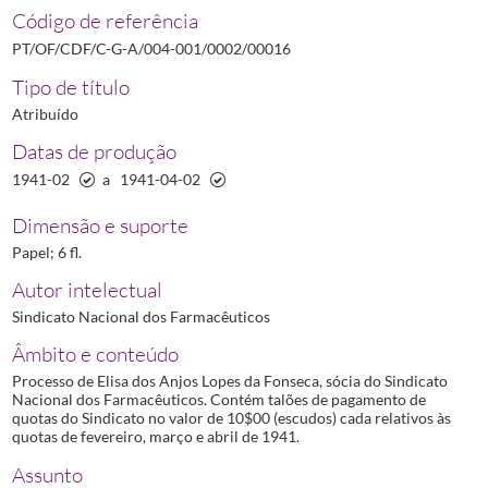
00015
Processo de Eduardo de Castro
1940-11-01/1940-12-03
Código de referência
00016
Processo de Elisa dos Anjos Lopes da Fonseca
1941-02/1941-04
PT/OF/CDF/C-G-A/004-001/0002/00016
00017
Processo de Estanislau Monteiro dos Santos
1937-06-05/1937-
Tipo de título
00019
Processo de J. Mendonça
1941-09-10/1941-09-23
Atribuído
00020
Processo de João Augusto Simões
1935-05-26/1940-11-11
00021
Processo de João Paiva da Costa
1935-05-24/1938-09-19
Datas de produção
00022
Processo de Joaquim do Nascimento Viegas Soares
1941-10-01
1941-02
a
1941-04-02
(...)
00030
Processo de Manuel Cabral de Lacerda e Sampaio
1941-06/194
Dimensão e suporte
Papel; 6 fl.
Autor intelectual
Sindicato Nacional dos Farmacêuticos
Âmbito e conteúdo
Processo de Elisa dos Anjos Lopes da Fonseca, sócia do Sindicato
Nacional dos Farmacêuticos. Contém talões de pagamento de
quotas do Sindicato no valor de 10$00 (escudos) cada relativos às
quotas de fevereiro, março e abril de 1941.
Assunto