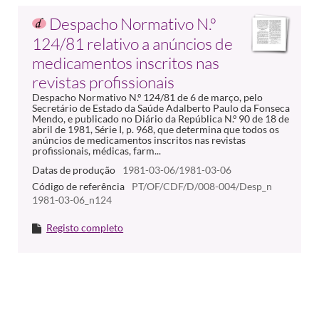
Despacho Normativo N.º
124/81 relativo a anúncios de
medicamentos inscritos nas
revistas profissionais
Despacho Normativo N.º 124/81 de 6 de março, pelo
Secretário de Estado da Saúde Adalberto Paulo da Fonseca
Mendo, e publicado no Diário da República N.º 90 de 18 de
abril de 1981, Série I, p. 968, que determina que todos os
anúncios de medicamentos inscritos nas revistas
profissionais, médicas, farm...
Datas de produção
1981-03-06/1981-03-06
Código de referência
PT/OF/CDF/D/008-004/Desp_n
1981-03-06_n124
Registo completo