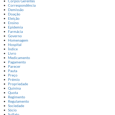
Corpos Gerentes
Correspondência
Demissão
Doação
Eleição
Ensino
Epidemia
Farmácia
Governo
Homenagem
Hospital
Índice
Livro
Medicamento
Pagamento
Parecer
Pauta
Preço
Prémio
Propriedade
Quinina
Quota
Regimento
Regulamento
Sociedade
Sócio
Sulfato