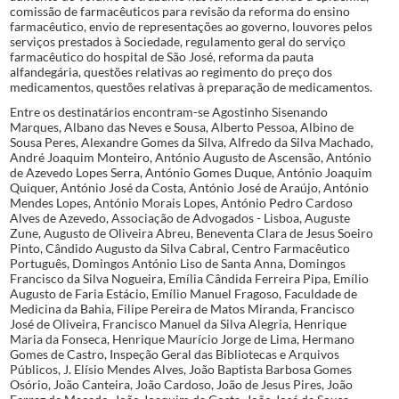
comissão de farmacêuticos para revisão da reforma do ensino
farmacêutico, envio de representações ao governo, louvores pelos
serviços prestados à Sociedade, regulamento geral do serviço
farmacêutico do hospital de São José, reforma da pauta
alfandegária, questões relativas ao regimento do preço dos
medicamentos, questões relativas à preparação de medicamentos.
Entre os destinatários encontram-se Agostinho Sisenando
Marques, Albano das Neves e Sousa, Alberto Pessoa, Albino de
Sousa Peres, Alexandre Gomes da Silva, Alfredo da Silva Machado,
André Joaquim Monteiro, António Augusto de Ascensão, António
de Azevedo Lopes Serra, António Gomes Duque, António Joaquim
Quiquer, António José da Costa, António José de Araújo, António
Mendes Lopes, António Morais Lopes, António Pedro Cardoso
Alves de Azevedo, Associação de Advogados - Lisboa, Auguste
Zune, Augusto de Oliveira Abreu, Beneventa Clara de Jesus Soeiro
Pinto, Cândido Augusto da Silva Cabral, Centro Farmacêutico
Português, Domingos António Liso de Santa Anna, Domingos
Francisco da Silva Nogueira, Emília Cândida Ferreira Pipa, Emílio
Augusto de Faria Estácio, Emílio Manuel Fragoso, Faculdade de
Medicina da Bahia, Filipe Pereira de Matos Miranda, Francisco
José de Oliveira, Francisco Manuel da Silva Alegria, Henrique
Maria da Fonseca, Henrique Maurício Jorge de Lima, Hermano
Gomes de Castro, Inspeção Geral das Bibliotecas e Arquivos
Públicos, J. Elísio Mendes Alves, João Baptista Barbosa Gomes
Osório, João Canteira, João Cardoso, João de Jesus Pires, João