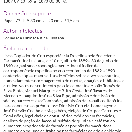
1889-07-10
a
1890-06-30
Dimensão e suporte
Papel; 72 fl.; A 33 cm x L 23 cm x P 1,5 cm
Autor intelectual
Sociedade Farmacêutica Lusitana
Âmbito e conteúdo
Livro Copiador de Correspondência Expedida pela Sociedade
Farmacêutica Lusitana, de 10 de julho de 1889 a 30 de junho de
1890, organizado cronologicamente. Inclui índice da
correspondência expedida no ano económico de 1889 a 1890,
contendo cópias manuscritas de ofícios sobre diversos assuntos,
nomeadamente sobre pagamento de quotas, doações à biblioteca e
arquivo, votos de sentimento pelo falecimento de João Tomás da
Silva Pinto, Manuel Marques de Brito Costa, José Tavares de
Macedo e Joaquim José da Silva Pipa, admissão e demissão de
sócios, pareceres das Comissões, admissão de trabalhos literários
para concurso ao prémio José Dionísio Correia, homenagem a
José Estevão Coelho de Magalhães, eleição de Corpos Gerentes e
Comissões, legalidade de consultórios médicos em farmácias,
análises de poção de Jaccoud, sulfato de quinina e café tónico
alimentar, propriedade de farmácias por não farmacêuticos,
aumento do volume de trabalho nas farmácias devido a epidemia,