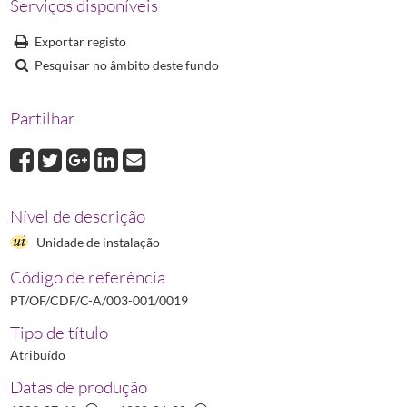
Serviços disponíveis
0020
Livro Copiador de Correspondência Expedida da Sociedade Farmacêu
0021
Livro Copiador de Correspondência Expedida da Sociedade Farmacêu
Exportar registo
0022
Livro Copiador de Correspondência Expedida da Sociedade Farmacêu
Pesquisar no âmbito deste fundo
0023
Livro Copiador de Correspondência Expedida da Sociedade Farmacêu
0024
Livro Copiador de Correspondência Expedida da Sociedade Farmacêu
Partilhar
(...)
0030
Certidões e Requerimentos
1874-06-02/1928-03-08
Nível de descrição
Unidade de instalação
Código de referência
PT/OF/CDF/C-A/003-001/0019
Tipo de título
Atribuído
Datas de produção