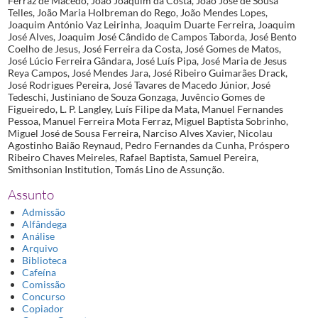
Ferraz de Macedo, João Joaquim da Costa, João José de Sousa
Telles, João Maria Holbreman do Rego, João Mendes Lopes,
Joaquim António Vaz Leirinha, Joaquim Duarte Ferreira, Joaquim
José Alves, Joaquim José Cândido de Campos Taborda, José Bento
Coelho de Jesus, José Ferreira da Costa, José Gomes de Matos,
José Lúcio Ferreira Gândara, José Luís Pipa, José Maria de Jesus
Reya Campos, José Mendes Jara, José Ribeiro Guimarães Drack,
José Rodrigues Pereira, José Tavares de Macedo Júnior, José
Tedeschi, Justiniano de Souza Gonzaga, Juvêncio Gomes de
Figueiredo, L. P. Langley, Luís Filipe da Mata, Manuel Fernandes
Pessoa, Manuel Ferreira Mota Ferraz, Miguel Baptista Sobrinho,
Miguel José de Sousa Ferreira, Narciso Alves Xavier, Nicolau
Agostinho Baião Reynaud, Pedro Fernandes da Cunha, Próspero
Ribeiro Chaves Meireles, Rafael Baptista, Samuel Pereira,
Smithsonian Institution, Tomás Lino de Assunção.
Assunto
Admissão
Alfândega
Análise
Arquivo
Biblioteca
Cafeína
Comissão
Concurso
Copiador