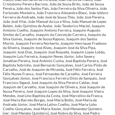
Crisóstomo Pereira Barroso, João de Sousa Brito, João de Sousa
Pereira, João dos Santos Pais, João Ferreira da Silva Oliveira, João
Fortunato Monteiro, João Francisco Alexandre Blanc, João Izidoro
Ferreira de Andrade, João José de Sousa Tlles, João José Pereira,
João José Vilar, João Manuel da Luz e Silva, João Manuel de Lopes
Belém, João Quintino de Avelar, João Teodorico Maciel, Joaquim
António Coelho, Joaquim António Ferreira, Joaquim Augusto
Simões de Carvalho, Joaquim da Conceição Carreira, Joaquim da
Silva Gomes, Joaquim de Sousa Raposo, Joaquim dos Santos
Morim, Joaquim Ferreira Norberto, Joaquim Henriques Fradesso
da Silveira, Joaquim José Alves, Joaquim José da Silva Pipa,
Joaquim José Dias, Joaquim José Roquete, Joaquim Lopes Lobão,
Joaquim Luís Ferreira, Joaquim Neves Júnior, John Savery,
Jonathan Pereira, José António Cunha, José Baptista Pereira, José
Baptista Sobrinho, José Bernardo Gonçalves, José Carlos Pinto de
Carvalho, José de Joaquim de Miranda, José Félix Ferreira, José
Félix Nunes Franco, José Fernandes de Carvalho, José Ferreira
Gonçalves Júnior, José Francisco Ferreira Dinis de Sampaio, José
Francisco Sigaud, José Joaquim da Silva Pereira Caldas, José
Joaquim de Carvalho, José Joaquim de Oliveira, José Joaquim de
Sousa Pereira, José Joaquim Lopes da Silva, José Joaquim Vieira
Mendes, José Lino Baptista da Costa, José Marcelino da Franca,
José Maria Barreto Borges, José Maria Botto, José Maria de
Andrade Júnior, José Maria Latino Coelho, José Maria Lobo
Coelho Gonçalves, José Maria Xavier, José Menendez Quintero
[ver: José Mendes Quinteiro], José Nobre da Silva, José Pedro