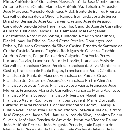
Pinto, António José Gonçalves Neves, António José Moniz Júnior,
António Pais da Cunha Mamede, António Vaz Teixeira, Augusto
José Marques, Augusto Rodrigues Vidal, Bento de Barros Freire e
Carvalho, Bernardo de Oliveira Ramos, Bernardo José de Serpa
Brandão, Bernardo José Gonçalves, Caetano José de Araújo,
Cândido Albino da Silva Pereira Cunha, Cândido José de Carvalho
e Castro, Claudino Falcão Dias, Clemente José Gonçalves,
Constantino António do Sobral, Custódio Américo dos Santos,
Daniel Joaquim Ribeiro, David Cezar Pereira, Domingos José
Robalo, Eduardo Germano da Silva e Castro, Ernesto de Santana da
Cunha Castelo Branco, Eugénio Rodrigues de Oliveira, Eusébio
António Gomes, Felipe Fernandes Calçado, Florêncio Peres
Furtado Galvão, Francisco António Frazão, Francisco Assis de
Carvalho, Francisco Cesar Pereira, Francisco da Silva Monteiro e
Castro, Francisco de Paula Baçan, Francisco de Paula Cândido,
Francisco de Paula de Macedo, Francisco de Paula e Cruz,
Francisco do Desterro e Assunção, Francisco Freire Alemão,
Francisco José das Neves, Francisco José Faure, Francisco José
Moreira, Francisco Maria de Carvalho, Francisco Maria Pacheco,
Francisco Maria Supico, Francisco Ribeiro de Magalhães,
Francisco Xavier Rodrigues, François-Laurent-Marie Dorvault,
Gerardo José de Nobreza, Gonçalo Monteiro Ferraz, Henrique
Elias Neves, Inácio José Carvalho, Izidoro José de Almeida, Izidoro
José Gonçalves, Jacob Bell, Januário José da Silva, Jerónimo Belém
Silvério, Jerónimo Pereira de Azevedo, Jerónimo Vicente Palma,
João António Pereira, João Augusto Penedo, João Baptista de
Matos, João Bernardo de Miranda, João Carlos de Matos, João