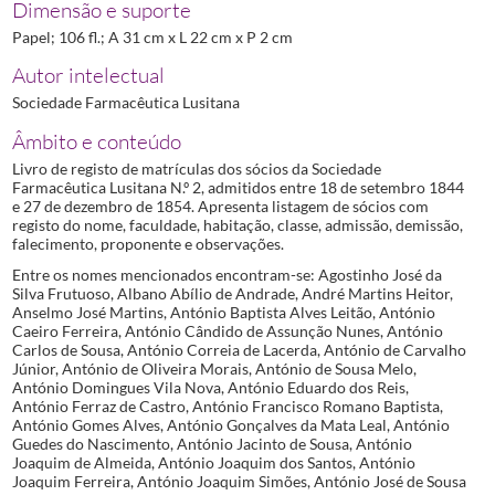
Dimensão e suporte
Papel; 106 fl.; A 31 cm x L 22 cm x P 2 cm
Autor intelectual
Sociedade Farmacêutica Lusitana
Âmbito e conteúdo
Livro de registo de matrículas dos sócios da Sociedade
Farmacêutica Lusitana N.º 2, admitidos entre 18 de setembro 1844
e 27 de dezembro de 1854. Apresenta listagem de sócios com
registo do nome, faculdade, habitação, classe, admissão, demissão,
falecimento, proponente e observações.
Entre os nomes mencionados encontram-se: Agostinho José da
Silva Frutuoso, Albano Abílio de Andrade, André Martins Heitor,
Anselmo José Martins, António Baptista Alves Leitão, António
Caeiro Ferreira, António Cândido de Assunção Nunes, António
Carlos de Sousa, António Correia de Lacerda, António de Carvalho
Júnior, António de Oliveira Morais, António de Sousa Melo,
António Domingues Vila Nova, António Eduardo dos Reis,
António Ferraz de Castro, António Francisco Romano Baptista,
António Gomes Alves, António Gonçalves da Mata Leal, António
Guedes do Nascimento, António Jacinto de Sousa, António
Joaquim de Almeida, António Joaquim dos Santos, António
Joaquim Ferreira, António Joaquim Simões, António José de Sousa