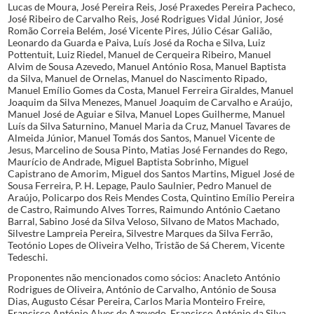
Lucas de Moura, José Pereira Reis, José Praxedes Pereira Pacheco,
José Ribeiro de Carvalho Reis, José Rodrigues Vidal Júnior, José
Romão Correia Belém, José Vicente Pires, Júlio César Galião,
Leonardo da Guarda e Paiva, Luís José da Rocha e Silva, Luiz
Pottentuit, Luiz Riedel, Manuel de Cerqueira Ribeiro, Manuel
Alvim de Sousa Azevedo, Manuel António Rosa, Manuel Baptista
da Silva, Manuel de Ornelas, Manuel do Nascimento Ripado,
Manuel Emílio Gomes da Costa, Manuel Ferreira Giraldes, Manuel
Joaquim da Silva Menezes, Manuel Joaquim de Carvalho e Araújo,
Manuel José de Aguiar e Silva, Manuel Lopes Guilherme, Manuel
Luís da Silva Saturnino, Manuel Maria da Cruz, Manuel Tavares de
Almeida Júnior, Manuel Tomás dos Santos, Manuel Vicente de
Jesus, Marcelino de Sousa Pinto, Matias José Fernandes do Rego,
Maurício de Andrade, Miguel Baptista Sobrinho, Miguel
Capistrano de Amorim, Miguel dos Santos Martins, Miguel José de
Sousa Ferreira, P. H. Lepage, Paulo Saulnier, Pedro Manuel de
Araújo, Policarpo dos Reis Mendes Costa, Quintino Emílio Pereira
de Castro, Raimundo Alves Torres, Raimundo António Caetano
Barral, Sabino José da Silva Veloso, Silvano de Matos Machado,
Silvestre Lampreia Pereira, Silvestre Marques da Silva Ferrão,
Teotónio Lopes de Oliveira Velho, Tristão de Sá Cherem, Vicente
Tedeschi.
Proponentes não mencionados como sócios: Anacleto António
Rodrigues de Oliveira, António de Carvalho, António de Sousa
Dias, Augusto César Pereira, Carlos Maria Monteiro Freire,
Francisco António Alves de Azevedo, Francisco António da Silva