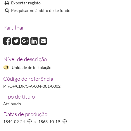
Exportar registo
0009
Livro da relação de sócios da Sociedade Farmacêutica Lusitana
1871-
Pesquisar no âmbito deste fundo
0010
Propostas para a admissão de sócios na Sociedade Farmacêutica Lusi
Partilhar
Nível de descrição
Unidade de instalação
Código de referência
PT/OF/CDF/C-A/004-001/0002
Tipo de título
Atribuído
Datas de produção
1844-09-24
a
1863-10-19