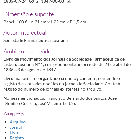
1835-07-24
a
1847-08-03
Dimensão e suporte
Papel; 100 fl.; A 31 cm x L 22 cm x P 1,5 cm
Autor intelectual
Sociedade Farmacêutica Lusitana
Âmbito e conteúdo
Livro de Movimento dos Jornais da Sociedade Farmacêutica de
Lisboa/Lusitana Nº 1, correspondente ao período de 24 de abril de
1836 a 3 de agosto de 1847.
Livro manuscrito, organizado cronologicamente, contendo o
registo das entradas e saídas do jornal da Sociedade. Contém
registo do número de jornais existentes no arquivo.
Nomes mencionados: Francisco Bernardo dos Santos, José
Dionísio Correia, José Vicente Leitão.
Assunto
Arquivo
Jornal
Livro
Registo