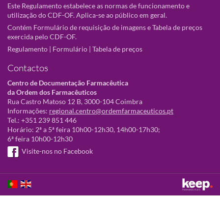
Este Regulamento estabelece as normas de funcionamento e
utilização do CDF-OF. Aplica-se ao público em geral.
Contém Formulário de requisição de imagens e Tabela de preços
exercida pelo CDF-OF.
Regulamento
|
Formulário
|
Tabela de preços
Contactos
Centro de Documentação Farmacêutica
da Ordem dos Farmacêuticos
Rua Castro Matoso 12 B, 3000-104 Coimbra
Informações:
regional.centro@ordemfarmaceuticos.pt
Tel.: +351 239 851 446
Horário: 2ª a 5ª feira 10h00-12h30, 14h00-17h30;
6ª feira 10h00-12h30
Visite-nos no Facebook
Este sítio utiliza cookies para tornar a sua utilização mais agradável.
Ao continuar a utilizá-lo reconhece e aceita a nossa
política de cookies