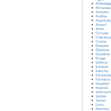
Alfândeg
Almanaq
Amostra
Análise
Aquisição
Assacú
Aviso
Circular
Cobrança
Contas
Despesa
Diploma
Donativo
Droga
Edifício
Estatuto
Exército
Farmacêu
Farmácia
Hospital
Imposto
Internaci
Jardim
Jornal
Livro
Marinha