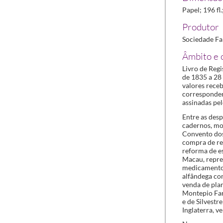
Papel; 196 fl
Produtor
Sociedade Fa
Âmbito e 
Livro de Reg
de 1835 a 28 
valores receb
correspondent
assinadas pe
Entre as desp
cadernos, mob
Convento dos
compra de rea
reforma de es
Macau, repres
medicamentos,
alfândega co
venda de plan
Montepio Far
e de Silvestr
Inglaterra, v