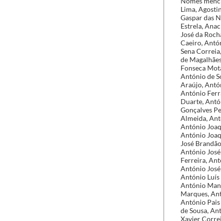
Nomes mencionados: A. Carvalho de Lemon, A. Zeferino e Cª, Adelino de Paula Teixeira, Agostinho Dias Lima, Agostinho Ferreira de Paiva, Agostinho José da Silva Fructuoso, Albano Abílio de Andrade, Albino Gaspar das Neves Pinto, Albino Simões de Carvalho, Álvaro Pimentel Teixeira, Ambrósio de Sequeira Estrela, Anacleto António Rodrigues de Oliveira, André Martins Heitor, Ângelo Joaquim Bravo, Antão José da Rocha, António Abreu Figueiredo Vasconcelos e Sousa, António Baptista Alves Leitão, António Caeiro, António Caetano de Bastos, António Cândido de Assunção Nunes, António Cardoso Pereira de Sena Correia, António Carvalho Lemos, António Carvalho Simões, António Carvalho, António Coelho de Magalhães Queiroz, António Correia de Lacerda, António da Fonseca Mota Júnior, António da Fonseca Mota, António de Jesus Maria Costa, António de Oliveira Morais, António de Sousa Dias, António de Sousa Melo, António de Sousa Segurado, António Eduardo dos Reis, António Faustino de Araújo, António Feliciano Alves de Azevedo, António Feliciano Lopes, António Fernando da Costa, António Ferraz de Castro, António Ferreira Pinto, António Francisco de Lima, António Francisco Duarte, António Gomes Alves, António Gomes Baptista, António Gonçalves da Mata Leal, António Gonçalves Pereira Lim