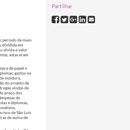
Partilhar
ao período de maio
, dividida em
u dívida e valor
ntas, estas eram
mpra de papel e
iplomas, gastos no
 de moldura,
são do projeto de
 drogas vindas de
 do preço dos
 despesas de
otas e diplomas,
onativos,
cisco de São Luís
tras de quina de