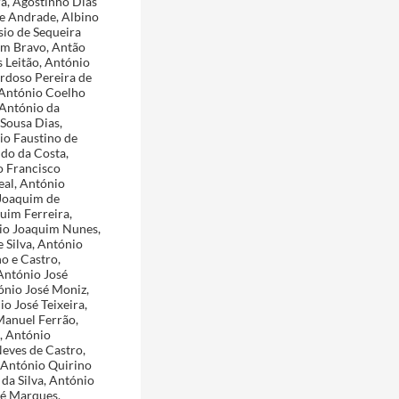
 da Rocha, José António de Araújo, José António de Oliveira, José António Lopes, José António Martins, José António Quirino Chaves, José António Silvério Rodrigues Cardoso, José António Teixeira, José Baptista Pereira, José Baptista Sobrinho, José Barata Godinho, José Bernardo Pinto Saraiva, José da Costa e Silva, José da Cunha e Oliveira, José Dionísio Correia, José do Amaral Castelo Branco, José do Carmo e Figueiredo, José dos Prazeres Batalhoz, José Faustino Gomes, José Félix Ferreira, José Fernandes da Graça Maldonado, José Fernandes, José Ferreira da Silva, José Francisco de Carvalho, José Francisco Ferreira Dinis Sampaio, José Higino da Cunha, José Joaquim Alves de Azevedo, José Joaquim de Carvalho, José Joaquim de Gouveia, José Joaquim de Miranda, José Joaquim de Oliveira, José Joaquim Vieira Mendes, José Lino Baptista da Costa, José Lopes Tavares, José Lúcio Monteiro, José Manuel de Castro, José Marcelino Borges, José Marciano Correia Belles, José Maria Baptista Coelho, José Maria Barral, José Maria Barreto Borges, José Maria Botto, José Maria da Silva Dinis, José Maria de Andrade, José Maria de Campos, José Maria de Carvalho e Silva, José Maria Ferreira, José Maria Lobo Coelho Gonçalves, José Maria Pinto, José Maria Rebocho Fialho Mendonça, José Martins Pereira e Crespo, José Martins Pereira, José Mendes de Assunção, José Mendes dos Santos, José Menendez Quintero, José Moreira de Carvalho, José Pedro Henriques Barbosa, José Pereira Coelho da Silva, José Pereira de Azevedo, José Ribeiro de Carvalho Reis, José Ribeiro Guimarães Drack, José Rodrigues Ferreira, José Rodrigues Vidal Júnior, José Sebastião Lopes, José Simões de Carvalho, José Tedeschi, José Timóteo Cândido d