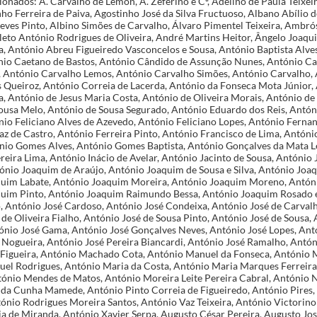
a, António Inácio de Avelar, António Jacinto de Sousa, António Joaquim de Almeida, António Joaquim de Araújo, António Joaquim de Sousa e Silva, António Joaquim Ferreira, António Joaquim Labate, António Joaquim Moreira, António Joaquim Moreno, António Joaquim Nunes, António Joaquim Pinto, António Joaquim Raimundo Bessa, António Joaquim Rosado e Silva, António José Brandão, António José Cardoso, António José Condeixa, António José de Carvalho e Castro, António José de Oliveira Fialho, António José de Sousa Pinto, António José de Sousa, António José Ferreira, António José Gama, António José Gonçalves Neves, António José Lopes, António José Moniz, António José Nogueira, António José Pereira Biancardi, António José Ramalho, António José Teixeira, António Luís Figueira, António Machado Cota, António Manuel da Fonseca, António Manuel Ferrão, António Manuel Rodrigues, António Maria da Costa, António Maria Marques Ferreira, António Marques, António Mendes de Matos, António Moreira Leite Pereira Cabral, António Neves de Castro, António Pais da Cunha Mamede, António Pinto Correia de Figueiredo, António Pires, António Quirino de Sousa, António Rodrigues Moreira Santos, António Vaz Teixeira, António Victorino da Silva, António Xavier Correia de Miranda, António Xavier Serpa, Augusto César Pereira, Augusto José Marques, Augusto Rodrigues Vidal, Bartolomeu António da Silva, Bento Ardissão & Irmão, Bento de Barros Freire e Carvalho, Bento Pires Esteves, Bernardino Ribeiro de Silva Henriques, Bernardo António Cordeiro, Bernardo da Silva Henriques, Bernardo de Almeida Ferreira, Bernardo José Dâmaso, Bernardo José dos Reis, Bernardo José Ferreira de Sousa, Bernardo José Gonçalves, Caetano João de Almeida e Silva, Camilo Raimundo Ramalho, Cândido José de Carvalho e Castro, Carlos André Pinto, Carlos das Dores Lourenço, Carlos Gomes Barreto, Carlos Maria Monteiro Freire, Cipriano Joaquim de Sousa e Silva, Clemente José Rodrigues Teixeira Viçoso, Clementino de Sousa, Conde do Farrobo, Constantino António do Sobral, Constantino José Veloso, Crispim José dos Santos, Cristóvão Maria dos Santos, Custódio José Moreira de Carvalho, Daniel Joaquim Ribeiro, Daniel José da Costa Leão, Domingos Caetano de Figueiredo, Domingos José Afonso Pinto Pereira, Eduardo Joaquim Ferreira, Ernesto de Santa Anna da Cunha Castelo Branco, Estanislau José de Lemos, Eugénio Inácio dos Santos, Eugénio Joaquim dos Santos, Eugénio Rodrigues de Oliveira, Eusébio António Gomes, Eusébio Pimentel Tavares, Felisberto do Espírito Santo Trigo Ribeiro, Félix Pereira de Magalhães, Filipe Fernandes Calçado, Filipe José Grilo, Filipe Manuel Pereira de Figueiredo, Fortunato Rafael Gameiro, Francisco António Alves de Azevedo, Francisco António Carvalho Abreu, Francisco António da Silva Grenho, Francisco António da Silva Lemos, Francisco António de Figueiredo, Francisco António Frazão, Francisco António Pereira Vaz, Francisco Barata Nogueira, Francisco Bernardo da Cunha Barros, Francisco Bernardo dos Santos, Francisco Bernardo Pimentel, Francisco Caetano Pedrosa, Francisco César Pereira, Francisco da Costa Soares, Francisco da Silva Monteiro e Castro, Francisco de Paula Baçan, Francisco de Paula Campos, Francisco do Desterro e Assunção, Francisco Eugénio da Silva Barros, Francisco Fortunato de Assis, Francisco Henriques, Francisco Inácio de Mira Rosa, Francisco José da Silva, Francisco José da Silveira, Francisco José Faure, Francisco José Moreira, Francisco José Pereira Bastos, Francisco José Rodrigues Loureiro, Francisco José Wenceslau Franco, Francisco Luís Gonçalves, Francisco Martins Coelho, Francisco Mendes Leal Cardoso Júnior, Francisco Pereira da Fonseca, Francisco Pereira de Amorim Vasconcelos, Francisco Pinto de Leão, Francisco Pinto de Sousa Carvalho Coelho, Francisco Silvestre Rego, Francisco Tavares de Medeiros, Francisco Xavier Coelho, Francisco Xavier de Sousa, Frederico José Barreira Lima, Frederico José da Silva Nobreza, Frederico José Saucedo, Gerardo José de Nóbrega, Gonçalo Monteiro Ferraz, Gregório de Sousa Pereira, Guilherme António Peres, Guilherme Cannon Morley, Henrique Elias Neves, Henrique José de Carvalho e Castro, Henrique José de Sousa Telles, Hermenegildo Carril Barbosa, Inácio José de Carvalho, Inácio José Franco, Inácio José Pereira das Neves, Isabel Loureiro Biester, Isidoro da Costa, Isidoro José de Almeida, Isidoro José Gonçalves, Jacinto Luís Meireles, Jacinto Rodrigues da Paz, Januário José da Silva, Jerónimo de Belém Silveira, Jerónimo Honorato de Oliveira Franco, Jerónimo Manuel Nogueira, Jerónimo Pereira de Azevedo, Jerónimo Vicente de Palma, João Agostinho Ferreira Chaves, João António de Oliveira e Silva, João António Leite, João Augusto Penedo, João Baptista Ribeiro, João Cardoso Aires Júnior, João Crisóstomo de Almeida, João Crisóstomo Fonseca Souto, João Crisóstomo Pereira Barroso, João da Penha Coutinho, João de Deus Baptista, João de Sousa Brito, João do Menino Jesus Vilar, João dos Santos Pais, João Evangelista Guerreiro, João Evangelista Pinto Costa, João Fortunato Leitão Júnior, João Fortunato Monteiro, João Francisco Maceira, João Isidoro Ferreira de Andrade, João José Alves de Azevedo, João José Carreira dos Santos, João José Clamopin Durand, João José da Silva Júnior, João José de Oliveira Pais, João José de Sousa Magalhães, João José de Sousa Ramos, João José de Sousa Telles, João José de Sousa, João José Jara, João José Robalo, João José Walter, João Manuel da Costa Pereira Carvalho, João Manuel da Luz Silva, João Manuel Lopes Belém, João Manuel Ogando, João Manuel Ribeiro de Abreu, João Maria Manaças, João Maria Xavier, João Norberto da Silva, João Pedroso Guimarães da Silva, João Quintino de Avelar, João Rodrigues Viana, João Rodrigues, João Vicente da Silva Fragoso, João Vicente Teixeira da Cunha, Joaquim Alexandre Borel, Joaquim António Ferreira, Joaquim António Pinto, Joaquim António Torres, Joaquim Augusto da Costa Ricardino, Joaquim Baptista de Sequeira, Joaquim Correia Botelho, Joaquim da Conceição Carreira, Joaquim da Costa Júnior, Joaquim da Costa Neves, Joaquim da Silva Gomes, Joaquim da Silva Leite, Joaquim Daniel Lopes, Joaquim das Neves Júnior, Joaquim de Sena Galvão, Joaquim de Sousa Raposo, Joaquim Ferreira Norberto, Joaquim Gonçalves Nobre, Joaquim Inácio de Oliveira Franco, Joaquim Inácio Ribeiro, Joaquim Inácio Sobrinho, Joaquim José da Veiga, Joaquim José de Almeida, Joaquim José de Queirós e Silva, Joaquim José Migueis, Joaquim José Rodrigues Vieira, Joaquim José Roquete, Joaquim Lopes Lobão, Joaquim Luís Ferreira, Joaquim Miguel dos Santos, Joaquim Neto de Oliveira, Joaquim Nunes Barbosa, Joaquim Pedro Ferreira da Silva, Joaquim Policarpo Teixeira de Lemos, Joaquim Rodrigues Belo, Joaquim Rodrigues da Fonseca, Joaquim Teixeira Duarte Sampaio, Joaquim Teotónio Segurado, Joaquim Vicente da Silva, Jordão José Fragoso, José Acúrcio Carvalho de Macedo, José Adriano Vinha Marques, José Agostinho de Carvalho Júnior, José Alexandre Rodrigues, José António Cunha, José António