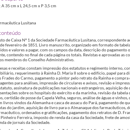
.; A 35 cm x L 24,5 cm x P 3,5 cm
rmacêutica Lusitana
conteúdo
isto de Caixa Nº 1 da Sociedade Farmacêutica Lusitana, correspondente 
de fevereiro de 1851. Livro manuscrito, organizado em formato de tabela
idos e valores a pagar, com os campos da data, descrição do pagamento o
e, contendo no final de cada página os totais. Revistas e aprovadas as co
los membros do Conselho Administrativo.
esas e receitas constam impressão dos estatutos e regimento interno, co
iliário, requerimento à Rainha D. Maria II sobre o edifício, papel para d
 Frades do Carmo, pagamento a pintor pelo retrato da Rainha e compra
gentes para análises, impressão de circulares e avisos, revisão e impres
tatuto, assinatura de publicações nacionais e estrangeiros, aquisição de
entações sobre os hospitais do exército e da marinha, revisão da tabela
 certidão de posse da Capela Velha, seguros, análise de águas e vinhos,
m livros vindos da Alemanha e casca de assacu do Pará, pagamento de qu
tas do jardim, aquisição de livro para o Almanaque dos farmacêuticos, d
macêutico, ordenados e gratificações, pagamento dos retratos de D. Fran
e Pinheiro Ferreira, imposto de renda da casa da Sociedade, frete de amos
enda de jornais da Sociedade.