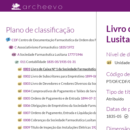
Livro
Plano de classificação
Lusit
CDF
Centro de Documentação Farmacêutica da Ordem dos Farmacêuticos
1449-04-
C
Associativismo Farmacêutico
1835/1972
Nível de 
A
Sociedade Farmacêutica Lusitana
1777/1946
011
Contabilidade
1835-05/1935-01-31
Unidade 
0001
Livro de Caixa N.º 1 da Sociedade Farmacêutica Lusitana
1835-05/1851
Código de
0002
Livro de Subscritores para Empréstimo
1899-06-17/1914-10-07
PT/OF/CDF/
0003
Livro de Devedores e Credores Diversos da Sociedade Farmacêutica L
Tipo de tí
0004
Comprovativos de Pagamento e Talões de Serviços Prestados à Socied
0005
Ordens de Pagamento e de Entrada
1894-07-31/1932-01-31
Atribuído
0006
Obrigações de Empréstimo da Sociedade Farmacêutica Lusitana
1899-
Datas de 
0007
Ordens de Pagamento, Entrada e Liquidação da Sociedade Farmacêutic
1835-05
0008
Cobranças da Sociedade Farmacêutica Lusitana
1901-04-26/1932-01-
Dimensão 
0009
Título de Inspeção das Instalações Elétricas
1928-02-02/1928-02-02