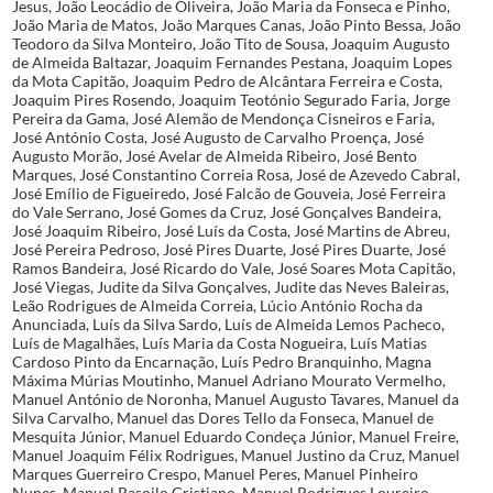
Jesus, João Leocádio de Oliveira, João Maria da Fonseca e Pinho,
João Maria de Matos, João Marques Canas, João Pinto Bessa, João
Teodoro da Silva Monteiro, João Tito de Sousa, Joaquim Augusto
de Almeida Baltazar, Joaquim Fernandes Pestana, Joaquim Lopes
da Mota Capitão, Joaquim Pedro de Alcântara Ferreira e Costa,
Joaquim Pires Rosendo, Joaquim Teotónio Segurado Faria, Jorge
Pereira da Gama, José Alemão de Mendonça Cisneiros e Faria,
José António Costa, José Augusto de Carvalho Proença, José
Augusto Morão, José Avelar de Almeida Ribeiro, José Bento
Marques, José Constantino Correia Rosa, José de Azevedo Cabral,
José Emílio de Figueiredo, José Falcão de Gouveia, José Ferreira
do Vale Serrano, José Gomes da Cruz, José Gonçalves Bandeira,
José Joaquim Ribeiro, José Luís da Costa, José Martins de Abreu,
José Pereira Pedroso, José Pires Duarte, José Pires Duarte, José
Ramos Bandeira, José Ricardo do Vale, José Soares Mota Capitão,
José Viegas, Judite da Silva Gonçalves, Judite das Neves Baleiras,
Leão Rodrigues de Almeida Correia, Lúcio António Rocha da
Anunciada, Luís da Silva Sardo, Luís de Almeida Lemos Pacheco,
Luís de Magalhães, Luís Maria da Costa Nogueira, Luís Matias
Cardoso Pinto da Encarnação, Luís Pedro Branquinho, Magna
Máxima Múrias Moutinho, Manuel Adriano Mourato Vermelho,
Manuel António de Noronha, Manuel Augusto Tavares, Manuel da
Silva Carvalho, Manuel das Dores Tello da Fonseca, Manuel de
Mesquita Júnior, Manuel Eduardo Condeça Júnior, Manuel Freire,
Manuel Joaquim Félix Rodrigues, Manuel Justino da Cruz, Manuel
Marques Guerreiro Crespo, Manuel Peres, Manuel Pinheiro
Nunes, Manuel Rasoilo Cristiano, Manuel Rodrigues Loureiro,