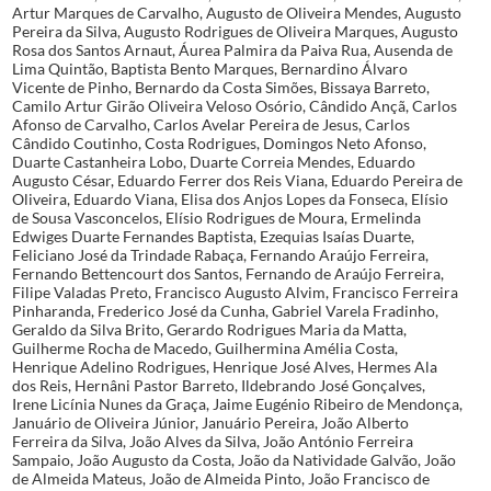
Artur Marques de Carvalho, Augusto de Oliveira Mendes, Augusto
Pereira da Silva, Augusto Rodrigues de Oliveira Marques, Augusto
Rosa dos Santos Arnaut, Áurea Palmira da Paiva Rua, Ausenda de
Lima Quintão, Baptista Bento Marques, Bernardino Álvaro
Vicente de Pinho, Bernardo da Costa Simões, Bissaya Barreto,
Camilo Artur Girão Oliveira Veloso Osório, Cândido Ançã, Carlos
Afonso de Carvalho, Carlos Avelar Pereira de Jesus, Carlos
Cândido Coutinho, Costa Rodrigues, Domingos Neto Afonso,
Duarte Castanheira Lobo, Duarte Correia Mendes, Eduardo
Augusto César, Eduardo Ferrer dos Reis Viana, Eduardo Pereira de
Oliveira, Eduardo Viana, Elisa dos Anjos Lopes da Fonseca, Elísio
de Sousa Vasconcelos, Elísio Rodrigues de Moura, Ermelinda
Edwiges Duarte Fernandes Baptista, Ezequias Isaías Duarte,
Feliciano José da Trindade Rabaça, Fernando Araújo Ferreira,
Fernando Bettencourt dos Santos, Fernando de Araújo Ferreira,
Filipe Valadas Preto, Francisco Augusto Alvim, Francisco Ferreira
Pinharanda, Frederico José da Cunha, Gabriel Varela Fradinho,
Geraldo da Silva Brito, Gerardo Rodrigues Maria da Matta,
Guilherme Rocha de Macedo, Guilhermina Amélia Costa,
Henrique Adelino Rodrigues, Henrique José Alves, Hermes Ala
dos Reis, Hernâni Pastor Barreto, Ildebrando José Gonçalves,
Irene Licínia Nunes da Graça, Jaime Eugénio Ribeiro de Mendonça,
Januário de Oliveira Júnior, Januário Pereira, João Alberto
Ferreira da Silva, João Alves da Silva, João António Ferreira
Sampaio, João Augusto da Costa, João da Natividade Galvão, João
de Almeida Mateus, João de Almeida Pinto, João Francisco de