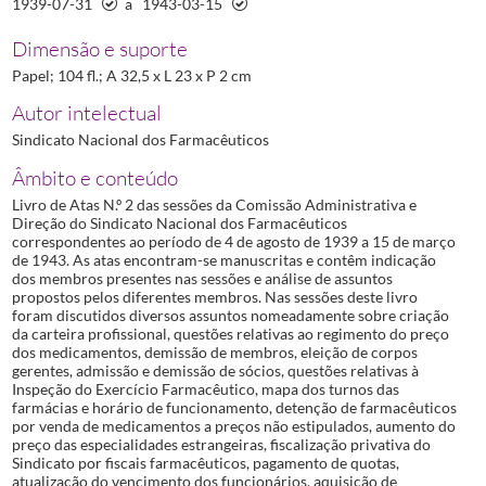
1939-07-31
a
1943-03-15
Dimensão e suporte
Papel; 104 fl.; A 32,5 x L 23 x P 2 cm
Autor intelectual
Sindicato Nacional dos Farmacêuticos
Âmbito e conteúdo
Livro de Atas N.º 2 das sessões da Comissão Administrativa e
Direção do Sindicato Nacional dos Farmacêuticos
correspondentes ao período de 4 de agosto de 1939 a 15 de março
de 1943. As atas encontram-se manuscritas e contêm indicação
dos membros presentes nas sessões e análise de assuntos
propostos pelos diferentes membros. Nas sessões deste livro
foram discutidos diversos assuntos nomeadamente sobre criação
da carteira profissional, questões relativas ao regimento do preço
dos medicamentos, demissão de membros, eleição de corpos
gerentes, admissão e demissão de sócios, questões relativas à
Inspeção do Exercício Farmacêutico, mapa dos turnos das
farmácias e horário de funcionamento, detenção de farmacêuticos
por venda de medicamentos a preços não estipulados, aumento do
preço das especialidades estrangeiras, fiscalização privativa do
Sindicato por fiscais farmacêuticos, pagamento de quotas,
atualização do vencimento dos funcionários, aquisição de