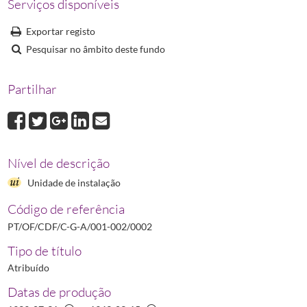
Serviços disponíveis
0008
Livro de Atas N.º 8 da Direção do Sindicato Nacional dos Farmacêut
0009
Livro de Atas da Comissão Administrativa do Sindicato Nacional d
Exportar registo
Pesquisar no âmbito deste fundo
Partilhar
Nível de descrição
Unidade de instalação
Código de referência
PT/OF/CDF/C-G-A/001-002/0002
Tipo de título
Atribuído
Datas de produção