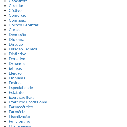
Catástrofe
Circular
Código
Comércio
Comissão
Corpos Gerentes
Curso
Demissão
Diploma
Direção
Direção Técnica
Distintivo
Donativo
Drogaria
Edifício
Eleição
Emblema
Ensino
Especialidade
Estatuto
Exercício Ilegal
Exercício Profissional
Farmacêutico
Farmácia
Fiscalização
Funcionário
Homenagem