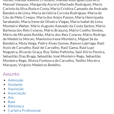
Manuel Vasques, Margarida Aurora Machado Rodrigues, Maria
Carlota da Silva Roda e Costa, Maria Cristina Campelo de Andrade
Bandeira de Lima, Maria da Glória Correia Rodrigues, Maria do
Céu de Melo Crespo, Maria dos Anjos Passos, Maria Henriqueta
Sarabando, Maria Irene de Oliveira Viegas, Maria Isabel de Lima
Monteiro Walter, Mário Augusto Azevedo da Costa Santos, Mário
Barbosa dos Reis Colares, Mário Brazuna, Mário Coelho Simões,
Mário de Miranda Roldão, Mário dos Reis Colares, Mário Rodrigo
de Medeiros Morais, Maximina Irene Monteiro, Miguel Sá da
Bandeira, Mota Veiga, Pedro Alves Gomes, Ramon Labriaga, Raúl
Assis de Carvalho, Raúl de Carvalho, Raúl Gama, Raúl Lupi
Nogueira, Ricardo Graça, Ruy Telles Palhinha, Saúl Alírio Pereira,
Sebastião Dias Braga, Sebastião José Monteiro Rego, Sebastião
Monteiro Rego, Silvina Fontoura de Carvalho, Teófilo Moreira
Marques, Virgínio Medeiros Botelho.
Assunto
Admissão
Ajudante
Aquisição
Associação
Ata
Bata
Biblioteca
Carteira Profissional