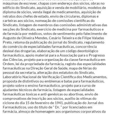
máquinas de escrever, chapas com endereço dos sócios, obras no
edifício do Sindicato, aquisição e venda de mobiliário, modelos de
diploma de sócios, venda ilegal de medicamentos, aquisição de
retratos dos chefes de estado, envio de circulares, diplomas e
carteiras aos sócios, nomeação de comissões científicas do
Sindicato, listagem de membros das comissões administrativas das
secções do Sindicato, exercício de medicina por farmacêuticos e
de farmácia por médicos, votos de sentimento pelo falecimento de
Augusto de Oliveira Mendes, Cesário Teixeira e de Filipe Valadas
Preto, retoma da publicação do jornal do Sindicato, regulamento
do comércio de especialidades farmacêuticas, concorrência
desleal das drogarias, elaboração de um código deontológico
farmacêutico, apoio material para a Associação para o Progresso
das Ciências, projeto para organização da classe farmacêutica em
Ordem, lei da propriedade da farmácia, registo das especialidades
farmacêuticas na Direção Geral de Saúde, mapa de férias do
pessoal da secretaria, alteração dos estatutos do Sindicato,
Laboratório Nacional de Verificação Científica dos Medicamentos,
proposta de distintivos ou emblemas e batas para farmacêuticos,
projeto sobre o ensino farmacêutico, projeto para curso de
ajudantes técnicos de farmácia, listagem de especialidades
farmacêuticas toxicas e anti-genésicas ou abortivas, envio de
comprovativos de inscrição aos sócios, auxílio às vitimas do
ciclone do dia 15 de fevereiro de 1941, publicação do Jornal dos
Farmacêuticos, uso do título de “ Dr. ” por licenciados em
farmácia, almoço de homenagem aos organismos corporativos da