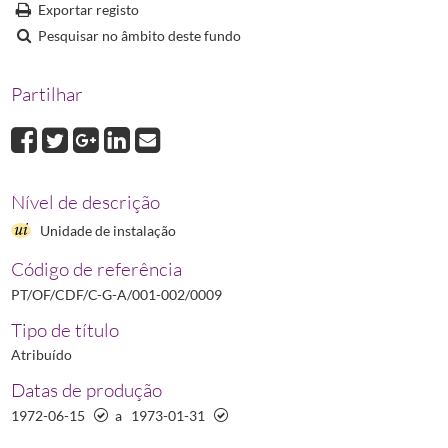
0009
Livro de Atas da Comissão Administrativa do Sindicato Nacional 
Exportar registo
Pesquisar no âmbito deste fundo
Partilhar
Nível de descrição
Unidade de instalação
Código de referência
PT/OF/CDF/C-G-A/001-002/0009
Tipo de título
Atribuído
Datas de produção
1972-06-15
a
1973-01-31