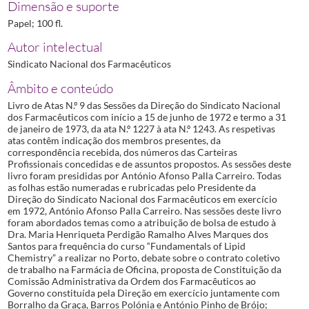
Dimensão e suporte
Papel; 100 fl.
Autor intelectual
Sindicato Nacional dos Farmacêuticos
Âmbito e conteúdo
Livro de Atas N.º 9 das Sessões da Direção do Sindicato Nacional
dos Farmacêuticos com início a 15 de junho de 1972 e termo a 31
de janeiro de 1973, da ata N.º 1227 à ata N.º 1243. As respetivas
atas contêm indicação dos membros presentes, da
correspondência recebida, dos números das Carteiras
Profissionais concedidas e de assuntos propostos. As sessões deste
livro foram presididas por António Afonso Palla Carreiro. Todas
as folhas estão numeradas e rubricadas pelo Presidente da
Direção do Sindicato Nacional dos Farmacêuticos em exercício
em 1972, António Afonso Palla Carreiro. Nas sessões deste livro
foram abordados temas como a atribuição de bolsa de estudo à
Dra. Maria Henriqueta Perdigão Ramalho Alves Marques dos
Santos para frequência do curso “Fundamentals of Lipid
Chemistry” a realizar no Porto, debate sobre o contrato coletivo
de trabalho na Farmácia de Oficina, proposta de Constituição da
Comissão Administrativa da Ordem dos Farmacêuticos ao
Governo constituída pela Direção em exercício juntamente com
Borralho da Graça, Barros Polónia e António Pinho de Brójo;