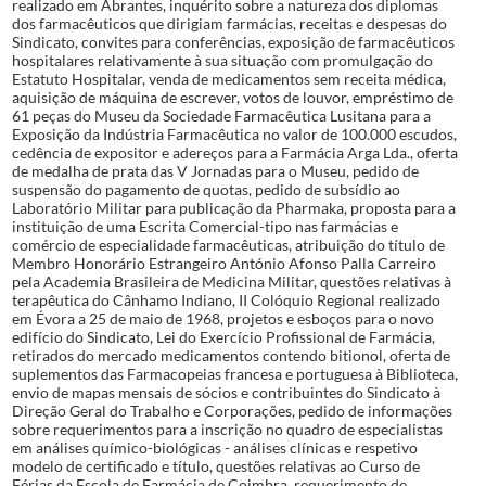
realizado em Abrantes, inquérito sobre a natureza dos diplomas
dos farmacêuticos que dirigiam farmácias, receitas e despesas do
Sindicato, convites para conferências, exposição de farmacêuticos
hospitalares relativamente à sua situação com promulgação do
Estatuto Hospitalar, venda de medicamentos sem receita médica,
aquisição de máquina de escrever, votos de louvor, empréstimo de
61 peças do Museu da Sociedade Farmacêutica Lusitana para a
Exposição da Indústria Farmacêutica no valor de 100.000 escudos,
cedência de expositor e adereços para a Farmácia Arga Lda., oferta
de medalha de prata das V Jornadas para o Museu, pedido de
suspensão do pagamento de quotas, pedido de subsídio ao
Laboratório Militar para publicação da Pharmaka, proposta para a
instituição de uma Escrita Comercial-tipo nas farmácias e
comércio de especialidade farmacêuticas, atribuição do título de
Membro Honorário Estrangeiro António Afonso Palla Carreiro
pela Academia Brasileira de Medicina Militar, questões relativas à
terapêutica do Cânhamo Indiano, II Colóquio Regional realizado
em Évora a 25 de maio de 1968, projetos e esboços para o novo
edifício do Sindicato, Lei do Exercício Profissional de Farmácia,
retirados do mercado medicamentos contendo bitionol, oferta de
suplementos das Farmacopeias francesa e portuguesa à Biblioteca,
envio de mapas mensais de sócios e contribuintes do Sindicato à
Direção Geral do Trabalho e Corporações, pedido de informações
sobre requerimentos para a inscrição no quadro de especialistas
em análises químico-biológicas - análises clínicas e respetivo
modelo de certificado e título, questões relativas ao Curso de
Férias da Escola de Farmácia de Coimbra, requerimento de