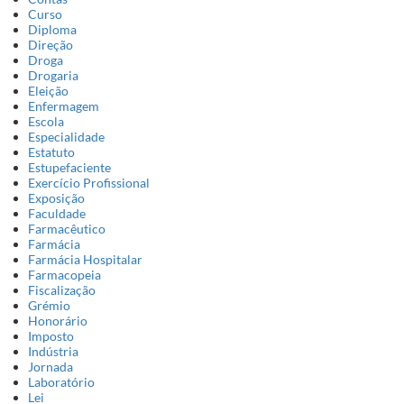
Curso
Diploma
Direção
Droga
Drogaria
Eleição
Enfermagem
Escola
Especialidade
Estatuto
Estupefaciente
Exercício Profissional
Exposição
Faculdade
Farmacêutico
Farmácia
Farmácia Hospitalar
Farmacopeia
Fiscalização
Grémio
Honorário
Imposto
Indústria
Jornada
Laboratório
Lei