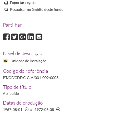
0008
Livro de Atas N.º 8 da Direção do Sindicato Nacional dos Farmacêu
Exportar registo
0009
Livro de Atas da Comissão Administrativa do Sindicato Nacional d
Pesquisar no âmbito deste fundo
Partilhar
Nível de descrição
Unidade de instalação
Código de referência
PT/OF/CDF/C-G-A/001-002/0008
Tipo de título
Atribuído
Datas de produção
1967-08-01
a
1972-06-08