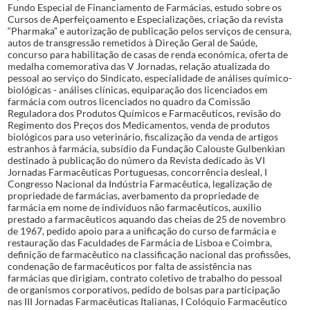
Fundo Especial de Financiamento de Farmácias, estudo sobre os
Cursos de Aperfeiçoamento e Especializações, criação da revista
“Pharmaka” e autorização de publicação pelos serviços de censura,
autos de transgressão remetidos à Direção Geral de Saúde,
concurso para habilitação de casas de renda económica, oferta de
medalha comemorativa das V Jornadas, relação atualizada do
pessoal ao serviço do Sindicato, especialidade de análises químico-
biológicas - análises clínicas, equiparação dos licenciados em
farmácia com outros licenciados no quadro da Comissão
Reguladora dos Produtos Químicos e Farmacêuticos, revisão do
Regimento dos Preços dos Medicamentos, venda de produtos
biológicos para uso veterinário, fiscalização da venda de artigos
estranhos à farmácia, subsídio da Fundação Calouste Gulbenkian
destinado à publicação do número da Revista dedicado às VI
Jornadas Farmacêuticas Portuguesas, concorrência desleal, I
Congresso Nacional da Indústria Farmacêutica, legalização de
propriedade de farmácias, averbamento da propriedade de
farmácia em nome de indivíduos não farmacêuticos, auxilio
prestado a farmacêuticos aquando das cheias de 25 de novembro
de 1967, pedido apoio para a unificação do curso de farmácia e
restauração das Faculdades de Farmácia de Lisboa e Coimbra,
definição de farmacêutico na classificação nacional das profissões,
condenação de farmacêuticos por falta de assistência nas
farmácias que dirigiam, contrato coletivo de trabalho do pessoal
de organismos corporativos, pedido de bolsas para participação
nas III Jornadas Farmacêuticas Italianas, I Colóquio Farmacêutico