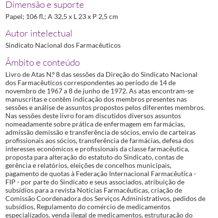
Dimensão e suporte
Papel; 106 fl.; A 32,5 x L 23 x P 2,5 cm
Autor intelectual
Sindicato Nacional dos Farmacêuticos
Âmbito e conteúdo
Livro de Atas N.º 8 das sessões da Direção do Sindicato Nacional
dos Farmacêuticos correspondentes ao período de 14 de
novembro de 1967 a 8 de junho de 1972. As atas encontram-se
manuscritas e contêm indicação dos membros presentes nas
sessões e análise de assuntos propostos pelos diferentes membros.
Nas sessões deste livro foram discutidos diversos assuntos
nomeadamente sobre prática de enfermagem em farmácias,
admissão demissão e transferência de sócios, envio de carteiras
profissionais aos sócios, transferência de farmácias, defesa dos
interesses económicos e profissionais da classe farmacêutica,
proposta para alteração do estatuto do Sindicato, contas de
gerência e relatórios, eleições de concelhos municipais,
pagamento de quotas à Federação Internacional Farmacêutica -
FIP - por parte do Sindicato e seus associados, atribuição de
subsídios para a revista Notícias Farmacêuticas, criação de
Comissão Coordenadora dos Serviços Administrativos, pedidos de
subsídios, Regulamento do comércio de medicamentos
especializados, venda ilegal de medicamentos, estruturação do