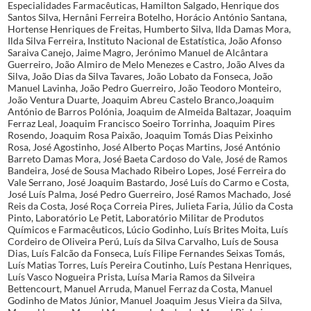
Especialidades Farmacêuticas, Hamilton Salgado, Henrique dos
Santos Silva, Hernâni Ferreira Botelho, Horácio António Santana,
Hortense Henriques de Freitas, Humberto Silva, Ilda Damas Mora,
Ilda Silva Ferreira, Instituto Nacional de Estatística, João Afonso
Saraiva Canejo, Jaime Magro, Jerónimo Manuel de Alcântara
Guerreiro, João Almiro de Melo Menezes e Castro, João Alves da
Silva, João Dias da Silva Tavares, João Lobato da Fonseca, João
Manuel Lavinha, João Pedro Guerreiro, João Teodoro Monteiro,
João Ventura Duarte, Joaquim Abreu Castelo Branco,Joaquim
António de Barros Polónia, Joaquim de Almeida Baltazar, Joaquim
Ferraz Leal, Joaquim Francisco Soeiro Torrinha, Joaquim Pires
Rosendo, Joaquim Rosa Paixão, Joaquim Tomás Dias Peixinho
Rosa, José Agostinho, José Alberto Poças Martins, José António
Barreto Damas Mora, José Baeta Cardoso do Vale, José de Ramos
Bandeira, José de Sousa Machado Ribeiro Lopes, José Ferreira do
Vale Serrano, José Joaquim Bastardo, José Luís do Carmo e Costa,
José Luís Palma, José Pedro Guerreiro, José Ramos Machado, José
Reis da Costa, José Roça Correia Pires, Julieta Faria, Júlio da Costa
Pinto, Laboratório Le Petit, Laboratório Militar de Produtos
Químicos e Farmacêuticos, Lúcio Godinho, Luís Brites Moita, Luís
Cordeiro de Oliveira Perú, Luís da Silva Carvalho, Luís de Sousa
Dias, Luís Falcão da Fonseca, Luís Filipe Fernandes Seixas Tomás,
Luís Matias Torres, Luís Pereira Coutinho, Luís Pestana Henriques,
Luís Vasco Nogueira Prista, Luísa Maria Ramos da Silveira
Bettencourt, Manuel Arruda, Manuel Ferraz da Costa, Manuel
Godinho de Matos Júnior, Manuel Joaquim Jesus Vieira da Silva,