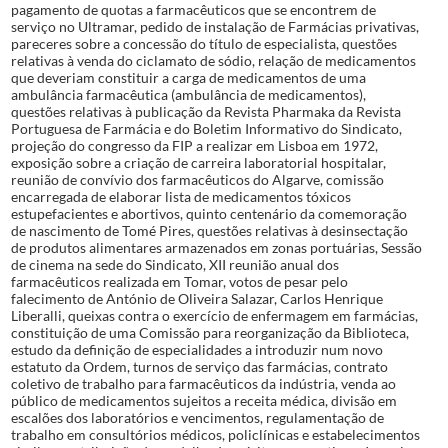
pagamento de quotas a farmacêuticos que se encontrem de
serviço no Ultramar, pedido de instalação de Farmácias privativas,
pareceres sobre a concessão do título de especialista, questões
relativas à venda do ciclamato de sódio, relação de medicamentos
que deveriam constituir a carga de medicamentos de uma
ambulância farmacêutica (ambulância de medicamentos),
questões relativas à publicação da Revista Pharmaka da Revista
Portuguesa de Farmácia e do Boletim Informativo do Sindicato,
projeção do congresso da FIP a realizar em Lisboa em 1972,
exposição sobre a criação de carreira laboratorial hospitalar,
reunião de convívio dos farmacêuticos do Algarve, comissão
encarregada de elaborar lista de medicamentos tóxicos
estupefacientes e abortivos, quinto centenário da comemoração
de nascimento de Tomé Pires, questões relativas à desinsectação
de produtos alimentares armazenados em zonas portuárias, Sessão
de cinema na sede do Sindicato, XII reunião anual dos
farmacêuticos realizada em Tomar, votos de pesar pelo
falecimento de António de Oliveira Salazar, Carlos Henrique
Liberalli, queixas contra o exercício de enfermagem em farmácias,
constituição de uma Comissão para reorganização da Biblioteca,
estudo da definição de especialidades a introduzir num novo
estatuto da Ordem, turnos de serviço das farmácias, contrato
coletivo de trabalho para farmacêuticos da indústria, venda ao
público de medicamentos sujeitos a receita médica, divisão em
escalões dos laboratórios e vencimentos, regulamentação de
trabalho em consultórios médicos, policlínicas e estabelecimentos