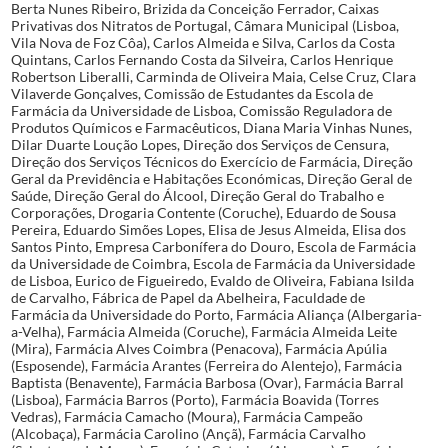
Berta Nunes Ribeiro, Brizida da Conceição Ferrador, Caixas
Privativas dos Nitratos de Portugal, Câmara Municipal (Lisboa,
Vila Nova de Foz Côa), Carlos Almeida e Silva, Carlos da Costa
Quintans, Carlos Fernando Costa da Silveira, Carlos Henrique
Robertson Liberalli, Carminda de Oliveira Maia, Celse Cruz, Clara
Vilaverde Gonçalves, Comissão de Estudantes da Escola de
Farmácia da Universidade de Lisboa, Comissão Reguladora de
Produtos Químicos e Farmacêuticos, Diana Maria Vinhas Nunes,
Dilar Duarte Loução Lopes, Direção dos Serviços de Censura,
Direção dos Serviços Técnicos do Exercício de Farmácia, Direção
Geral da Previdência e Habitações Económicas, Direção Geral de
Saúde, Direção Geral do Álcool, Direção Geral do Trabalho e
Corporações, Drogaria Contente (Coruche), Eduardo de Sousa
Pereira, Eduardo Simões Lopes, Elisa de Jesus Almeida, Elisa dos
Santos Pinto, Empresa Carbonífera do Douro, Escola de Farmácia
da Universidade de Coimbra, Escola de Farmácia da Universidade
de Lisboa, Eurico de Figueiredo, Evaldo de Oliveira, Fabiana Isilda
de Carvalho, Fábrica de Papel da Abelheira, Faculdade de
Farmácia da Universidade do Porto, Farmácia Aliança (Albergaria-
a-Velha), Farmácia Almeida (Coruche), Farmácia Almeida Leite
(Mira), Farmácia Alves Coimbra (Penacova), Farmácia Apúlia
(Esposende), Farmácia Arantes (Ferreira do Alentejo), Farmácia
Baptista (Benavente), Farmácia Barbosa (Ovar), Farmácia Barral
(Lisboa), Farmácia Barros (Porto), Farmácia Boavida (Torres
Vedras), Farmácia Camacho (Moura), Farmácia Campeão
(Alcobaça), Farmácia Carolino (Ançã), Farmácia Carvalho