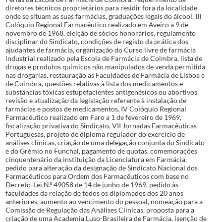
diretores técnicos proprietários para residir fora da localidade
onde se situam as suas farmácias, graduações legais do álcool, III
Colóquio Regional Farmacêutico realizado em Aveiro a 9 de
novembro de 1968, eleição de sócios honorários, regulamento
disciplinar do Sindicato, condições de registo da prática dos
ajudantes de farmácia, organização do Curso livre de farmácia
industrial realizado pela Escola de Farmácia de Coimbra, lista de
drogas e produtos químicos não manipulados de venda permitida
nas drogarias, restauração as Faculdades de Farmácia de Lisboa e
de Coimbra, questões relativas à lista dos medicamentos e
substâncias tóxicas estupefacientes antigenésicos ou abortivos,
revisão e atualização da legislação referente à instalação de
farmácias e postos de medicamentos, IV Colóquio Regional
Farmacêutico realizado em Faro a 1 de fevereiro de 1969,
fiscalização privativa do Sindicato, VII Jornadas Farmacêuticas
Portuguesas, projeto de diploma regulador do exercício de
análises clínicas, criação de uma delegação conjunta do Sindicato
e do Grémio no Funchal, pagamento de quotas, comemorações
cinquentenário da instituição da Licenciatura em Farmácia,
pedido para alteração da designação de Sindicato Nacional dos
Farmacêuticos para Ordem dos Farmacêuticos com base no
Decreto-Lei N.º 49058 de 14 de junho de 1969, pedido às
faculdades da relação de todos os diplomados dos 20 anos
anteriores, aumento ao vencimento do pessoal, nomeação para a
Comissão de Regulação das Análises Clínicas, proposta para a
criação de uma Academia Luso-Brasileira de Farmácia, isenção de