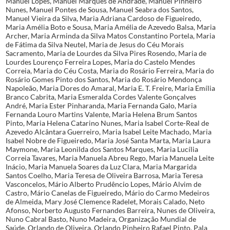
Manuel Lopes, Manuel Marques de Andrade, Manuel Pinheiro
Nunes, Manuel Pontes de Sousa, Manuel Seabra dos Santos,
Manuel Vieira da Silva, Maria Adriana Cardoso de Figueiredo,
Maria Amélia Boto e Sousa, Maria Amélia de Azevedo Balsa, Maria
Archer, Maria Arminda da Silva Matos Constantino Portela, Maria
de Fátima da Silva Neutel, Maria de Jesus do Céu Morais
Sacramento, Maria de Lourdes da Silva Pires Rosendo, Maria de
Lourdes Lourenço Ferreira Lopes, Maria do Castelo Mendes
Correia, Maria do Céu Costa, Maria do Rosário Ferreira, Maria do
Rosário Gomes Pinto dos Santos, Maria do Rosário Mendonça
Napoleão, Maria Dores do Amaral, Maria E. T. Freire, Maria Emília
Branco Cabrita, Maria Esmeralda Cordes Valente Gonçalves
André, Maria Ester Pinharanda, Maria Fernanda Galo, Maria
Fernanda Louro Martins Valente, Maria Helena Brum Santos
Pinto, Maria Helena Catarino Nunes, Maria Isabel Corte-Real de
Azevedo Alcântara Guerreiro, Maria Isabel Leite Machado, Maria
Isabel Nobre de Figueiredo, Maria José Santa Marta, Maria Laura
Maymone, Maria Leonilda dos Santos Marques, Maria Lucília
Correia Tavares, Maria Manuela Abreu Rego, Maria Manuela Leite
Inácio, Maria Manuela Soares da Luz Clara, Maria Margarida
Santos Coelho, Maria Teresa de Oliveira Barrosa, Maria Teresa
Vasconcelos, Mário Alberto Prudêncio Lopes, Mário Alvim de
Castro, Mário Canelas de Figueiredo, Mário do Carmo Medeiros
de Almeida, Mary José Clemence Radelet, Morais Calado, Neto
Afonso, Norberto Augusto Fernandes Barreira, Nunes de Oliveira,
Nuno Cabral Basto, Nuno Madeira, Organização Mundial de
Saúde, Orlando de Oliveira, Orlando Pinheiro Rafael Pinto, Pala