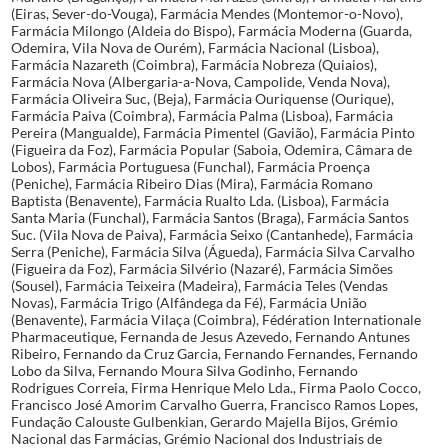
(Eiras, Sever-do-Vouga), Farmácia Mendes (Montemor-o-Novo),
Farmácia Milongo (Aldeia do Bispo), Farmácia Moderna (Guarda,
Odemira, Vila Nova de Ourém), Farmácia Nacional (Lisboa),
Farmácia Nazareth (Coimbra), Farmácia Nobreza (Quiaios),
Farmácia Nova (Albergaria-a-Nova, Campolide, Venda Nova),
Farmácia Oliveira Suc, (Beja), Farmácia Ouriquense (Ourique),
Farmácia Paiva (Coimbra), Farmácia Palma (Lisboa), Farmácia
Pereira (Mangualde), Farmácia Pimentel (Gavião), Farmácia Pinto
(Figueira da Foz), Farmácia Popular (Saboia, Odemira, Câmara de
Lobos), Farmácia Portuguesa (Funchal), Farmácia Proença
(Peniche), Farmácia Ribeiro Dias (Mira), Farmácia Romano
Baptista (Benavente), Farmácia Rualto Lda. (Lisboa), Farmácia
Santa Maria (Funchal), Farmácia Santos (Braga), Farmácia Santos
Suc. (Vila Nova de Paiva), Farmácia Seixo (Cantanhede), Farmácia
Serra (Peniche), Farmácia Silva (Águeda), Farmácia Silva Carvalho
(Figueira da Foz), Farmácia Silvério (Nazaré), Farmácia Simões
(Sousel), Farmácia Teixeira (Madeira), Farmácia Teles (Vendas
Novas), Farmácia Trigo (Alfândega da Fé), Farmácia União
(Benavente), Farmácia Vilaça (Coimbra), Fédération Internationale
Pharmaceutique, Fernanda de Jesus Azevedo, Fernando Antunes
Ribeiro, Fernando da Cruz Garcia, Fernando Fernandes, Fernando
Lobo da Silva, Fernando Moura Silva Godinho, Fernando
Rodrigues Correia, Firma Henrique Melo Lda., Firma Paolo Cocco,
Francisco José Amorim Carvalho Guerra, Francisco Ramos Lopes,
Fundação Calouste Gulbenkian, Gerardo Majella Bijos, Grémio
Nacional das Farmácias, Grémio Nacional dos Industriais de