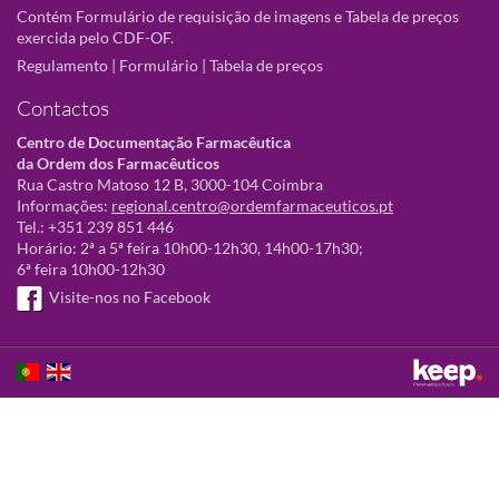
Contém Formulário de requisição de imagens e Tabela de preços
exercida pelo CDF-OF.
Regulamento
|
Formulário
|
Tabela de preços
Contactos
Centro de Documentação Farmacêutica
da Ordem dos Farmacêuticos
Rua Castro Matoso 12 B, 3000-104 Coimbra
Informações:
regional.centro@ordemfarmaceuticos.pt
Tel.: +351 239 851 446
Horário: 2ª a 5ª feira 10h00-12h30, 14h00-17h30;
6ª feira 10h00-12h30
Visite-nos no Facebook
Este sítio utiliza cookies para tornar a sua utilização mais agradável.
Ao continuar a utilizá-lo reconhece e aceita a nossa
política de cookies
Aceitar