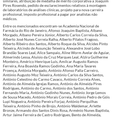
similares, atribuição de medalha de mérito corporativa a Joaquim
Pires Rosendo, pedido de esclarecimentos relativos à montagem
de laboratórios de análises clínicas, projeto para nova carreira
profissional, imposto profissional a pagar por analistas não
médicos.
Entre os mencionados encontram-se Academia Nacional de
Farmácia do Rio de Janeiro, Afonso Joaquim Baptista, Albano
Morgado, Albano Pereira Júnior, Alberto Carlos Correia da Silva,
Alberto José Nunes Correia Ralha, Alberto Pilatos Fragoso,
Alberto Ribeiro dos Santos, Alberto Roque da Silva, Alcides Pinto
Teixeira, Alcindo de Assunção Teixeira, Alexandre José Lobo
Brandão Soares Leal, Alice Sampaio, Aline Worm Avelar de Aguiar,
Almerindo Lessa, Aluísio da Cruz Marques Leal, Alzira Guilherme
Monteiro, Américo Henrique Luís, Amílcar Augusto Ramos
Ferreira, Ana Boavida Ramos Godinho, Ana Maria Tavares
Proença, Antónia Morgado, António Afonso Palla Carreiro,
António Augusto Moz Teixeira, António Carlos da Silva Santos,
António Celestino do Carmo Cavaco, António Correia Alves,
António de Almeida Igrejas Ramos, António de Almeida Pires
Rodrigues, António do Carmo, António dos Santos, António
Fernando Maria, António Godinho Nunes, António Jorge Lemos
de Sousa Macedo, António Morais Correia, António Pedro de Góis
Lupi Nogueira, António Pereira Forjaz, António Perquilhas
Teixeira, António Pinho de Brojo, António Waldemar, Arlette
Bronze, Armando dos Santos Dinis Rosa, Arménio Nunes Baptista,
Artur Jaime Ferreira de Castro Rodrigues, Bento de Almeida,