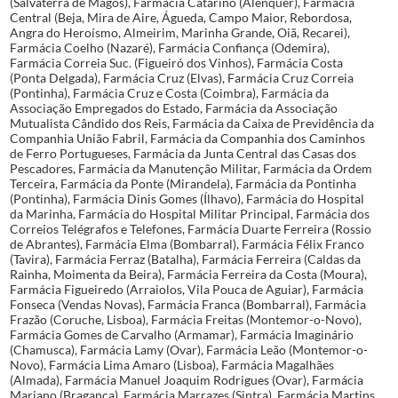
(Salvaterra de Magos), Farmácia Catarino (Alenquer), Farmácia
Central (Beja, Mira de Aire, Águeda, Campo Maior, Rebordosa,
Angra do Heroísmo, Almeirim, Marinha Grande, Oiã, Recarei),
Farmácia Coelho (Nazaré), Farmácia Confiança (Odemira),
Farmácia Correia Suc. (Figueiró dos Vinhos), Farmácia Costa
(Ponta Delgada), Farmácia Cruz (Elvas), Farmácia Cruz Correia
(Pontinha), Farmácia Cruz e Costa (Coimbra), Farmácia da
Associação Empregados do Estado, Farmácia da Associação
Mutualista Cândido dos Reis, Farmácia da Caixa de Previdência da
Companhia União Fabril, Farmácia da Companhia dos Caminhos
de Ferro Portugueses, Farmácia da Junta Central das Casas dos
Pescadores, Farmácia da Manutenção Militar, Farmácia da Ordem
Terceira, Farmácia da Ponte (Mirandela), Farmácia da Pontinha
(Pontinha), Farmácia Dinis Gomes (Ílhavo), Farmácia do Hospital
da Marinha, Farmácia do Hospital Militar Principal, Farmácia dos
Correios Telégrafos e Telefones, Farmácia Duarte Ferreira (Rossio
de Abrantes), Farmácia Elma (Bombarral), Farmácia Félix Franco
(Tavira), Farmácia Ferraz (Batalha), Farmácia Ferreira (Caldas da
Rainha, Moimenta da Beira), Farmácia Ferreira da Costa (Moura),
Farmácia Figueiredo (Arraiolos, Vila Pouca de Aguiar), Farmácia
Fonseca (Vendas Novas), Farmácia Franca (Bombarral), Farmácia
Frazão (Coruche, Lisboa), Farmácia Freitas (Montemor-o-Novo),
Farmácia Gomes de Carvalho (Armamar), Farmácia Imaginário
(Chamusca), Farmácia Lamy (Ovar), Farmácia Leão (Montemor-o-
Novo), Farmácia Lima Amaro (Lisboa), Farmácia Magalhães
(Almada), Farmácia Manuel Joaquim Rodrigues (Ovar), Farmácia
Mariano (Bragança), Farmácia Marrazes (Sintra), Farmácia Martins