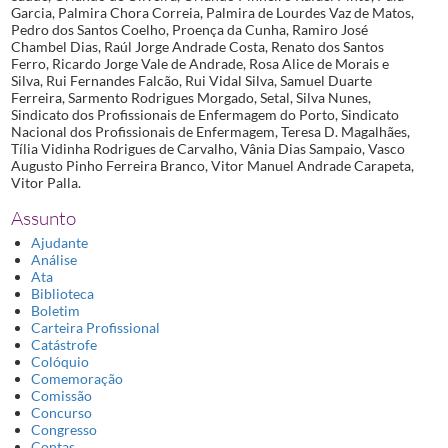
Garcia, Palmira Chora Correia, Palmira de Lourdes Vaz de Matos,
Pedro dos Santos Coelho, Proença da Cunha, Ramiro José
Chambel Dias, Raúl Jorge Andrade Costa, Renato dos Santos
Ferro, Ricardo Jorge Vale de Andrade, Rosa Alice de Morais e
Silva, Rui Fernandes Falcão, Rui Vidal Silva, Samuel Duarte
Ferreira, Sarmento Rodrigues Morgado, Setal, Silva Nunes,
Sindicato dos Profissionais de Enfermagem do Porto, Sindicato
Nacional dos Profissionais de Enfermagem, Teresa D. Magalhães,
Tília Vidinha Rodrigues de Carvalho, Vânia Dias Sampaio, Vasco
Augusto Pinho Ferreira Branco, Vitor Manuel Andrade Carapeta,
Vitor Palla.
Assunto
Ajudante
Análise
Ata
Biblioteca
Boletim
Carteira Profissional
Catástrofe
Colóquio
Comemoração
Comissão
Concurso
Congresso
Contas