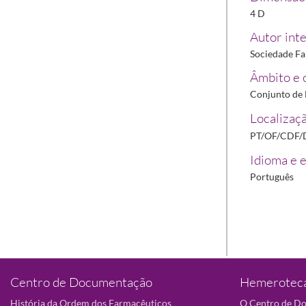
4 D
Autor inte
Sociedade Fa
Âmbito e 
Conjunto de 
Localizaçã
PT/OF/CDF/
Idioma e e
Português
Centro de Documentação
Hemeroteca
História da Ordem dos Farmacêuticos
O Centro de D