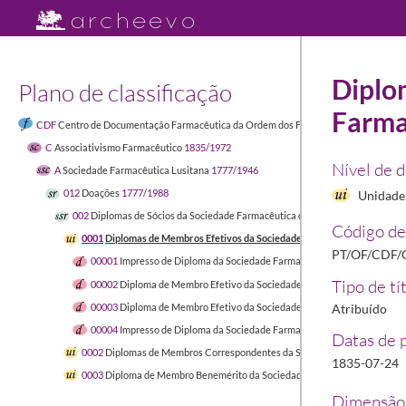
Diplo
Plano de classificação
Farma
CDF
Centro de Documentação Farmacêutica da Ordem dos Farmacêuticos
1449-04-
C
Associativismo Farmacêutico
1835/1972
Nível de 
A
Sociedade Farmacêutica Lusitana
1777/1946
012
Doações
1777/1988
Unidade 
002
Diplomas de Sócios da Sociedade Farmacêutica de Lisboa/Lusitana
1835
Código de
0001
Diplomas de Membros Efetivos da Sociedade Farmacêutica de Lisbo
PT/OF/CDF/
00001
Impresso de Diploma da Sociedade Farmacêutica de Lisboa
1835/
Tipo de tí
00002
Diploma de Membro Efetivo da Sociedade Farmacêutica de Lisboa 
00003
Diploma de Membro Efetivo da Sociedade Farmacêutica Lusitana at
Atribuído
00004
Impresso de Diploma da Sociedade Farmacêutica Lusitana
Datas de 
0002
Diplomas de Membros Correspondentes da Sociedade Farmacêutica 
1835-07-24
0003
Diploma de Membro Benemérito da Sociedade Farmacêutica Lusitan
Dimensão 