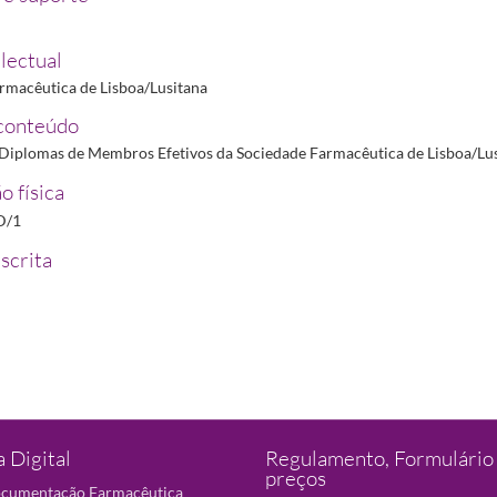
lectual
rmacêutica de Lisboa/Lusitana
conteúdo
Diplomas de Membros Efetivos da Sociedade Farmacêutica de Lisboa/Lus
o física
D/1
scrita
 Digital
Regulamento, Formulário 
preços
ocumentação Farmacêutica