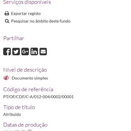
Serviços disponíveis
00008
Desenho à pena em dedicatória a Joaquim José Alves
Exportar registo
Pesquisar no âmbito deste fundo
Partilhar
Nível de descrição
Documento simples
Código de referência
PT/OF/CDF/C-A/012-004/0002/00001
Tipo de título
Atribuído
Datas de produção