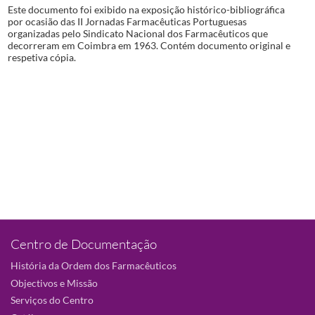
Este documento foi exibido na exposição histórico-bibliográfica
por ocasião das II Jornadas Farmacêuticas Portuguesas
organizadas pelo Sindicato Nacional dos Farmacêuticos que
decorreram em Coimbra em 1963. Contém documento original e
respetiva cópia.
Centro de Documentação
História da Ordem dos Farmacêuticos
Objectivos e Missão
Serviços do Centro