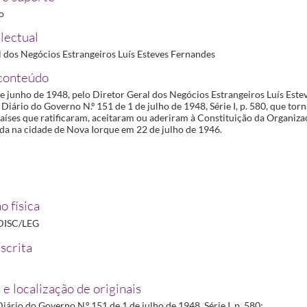
ro
lectual
l dos Negócios Estrangeiros Luís Esteves Fernandes
conteúdo
e junho de 1948, pelo Diretor Geral dos Negócios Estrangeiros Luís Este
Diário do Governo N.º 151 de 1 de julho de 1948, Série I, p. 580, que torn
países que ratificaram, aceitaram ou aderiram à Constituição da Organiz
ada na cidade de Nova Iorque em 22 de julho de 1946.
o física
DISC/LEG
scrita
 e localização de originais
iário do Governo N.º 151 de 1 de julho de 1948, Série I, p. 580: