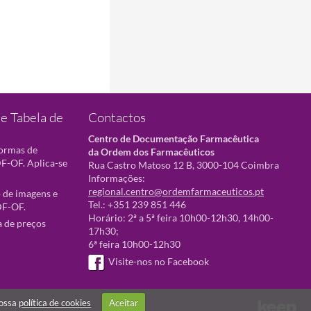
e Tabela de
Contactos
Centro de Documentação Farmacêutica
normas de
da Ordem dos Farmacêuticos
F-OF. Aplica-se
Rua Castro Matoso 12 B, 3000-104 Coimbra
Informações:
regional.centro@ordemfarmaceuticos.pt
 de imagens e
Tel.: +351 239 851 446
DF-OF.
Horário: 2ª a 5ª feira 10h00-12h30, 14h00-
a de preços
17h30;
6ª feira 10h00-12h30
Visite-nos no Facebook
nossa
política de cookies
Aceitar