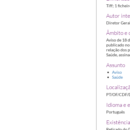
Tiff; 1 fichei
Autor inte
Diretor Gera
Âmbito e 
Aviso de 18 d
publicado no 
relação dos 
Saúde, assin
Assunto
Aviso
Saúde
Localizaçã
PT/OF/CDF/
Idioma e e
Português
Existência
Retirado do D