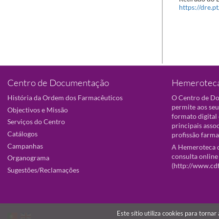
https://dre.p
Centro de Documentação
Hemeroteca
História da Ordem dos Farmacêuticos
O Centro de D
permite aos seu
Objectivos e Missão
formato digital
Serviços do Centro
principais asso
Catálogos
profissão farma
Campanhas
A Hemeroteca d
consulta online
Organograma
(
http://www.cd
Sugestões/Reclamações
Este sítio utiliza cookies para torna