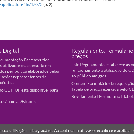
t/application/file/47073
(p. 2)
 Digital
Regulamento, Formulário 
preços
ocumentação Farmacêutica
Este Regulamento estabelece as 
s utilizadores a consulta em
funcionamento e utilização do CD
 dos periódicos elaborados pelas
ao público em geral.
ciações representantes da
cêutica.
Contém Formulário de requisição
Tabela de preços exercida pelo C
o CDF-OF está disponivel para
Regulamento
|
Formulário
|
Tabel
f.pt/mainCDF.html
).
r a sua utilização mais agradável. Ao continuar a utilizá-lo reconhece e aceita a 