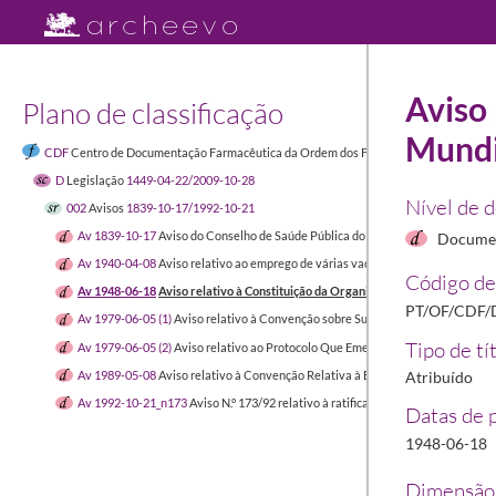
Aviso 
Plano de classificação
Mundi
CDF
Centro de Documentação Farmacêutica da Ordem dos Farmacêuticos
1449-04-
D
Legislação
1449-04-22/2009-10-28
Nível de 
002
Avisos
1839-10-17/1992-10-21
Av 1839-10-17
Aviso do Conselho de Saúde Pública do Reino relativo à licença 
Documen
Av 1940-04-08
Aviso relativo ao emprego de várias vacinas na campanha de va
Código de
Av 1948-06-18
Aviso relativo à Constituição da Organização Mundial de Saúd
PT/OF/CDF/D
Av 1979-06-05 (1)
Aviso relativo à Convenção sobre Substâncias Psicotrópicas
Tipo de tí
Av 1979-06-05 (2)
Aviso relativo ao Protocolo Que Emenda a Convenção Única 
Av 1989-05-08
Aviso relativo à Convenção Relativa à Elaboração de Uma Far
Atribuído
Av 1992-10-21_n173
Aviso N.º 173/92 relativo à ratificação do Protocolo à C
Datas de 
1948-06-18
Dimensão 