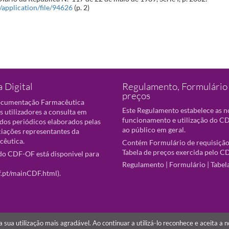
t/application/file/94626
(p. 2)
 Digital
Regulamento, Formulário 
preços
ocumentação Farmacêutica
Este Regulamento estabelece as 
s utilizadores a consulta em
funcionamento e utilização do CD
 dos periódicos elaborados pelas
ao público em geral.
ciações representantes da
cêutica.
Contém Formulário de requisição
Tabela de preços exercida pelo C
o CDF-OF está disponivel para
Regulamento
|
Formulário
|
Tabel
f.pt/mainCDF.html
).
r a sua utilização mais agradável. Ao continuar a utilizá-lo reconhece e aceita a 