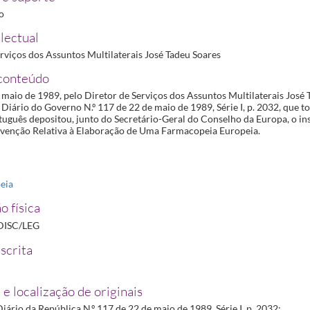
ro
lectual
rviços dos Assuntos Multilaterais José Tadeu Soares
conteúdo
 maio de 1989, pelo Diretor de Serviços dos Assuntos Multilaterais José 
Diário do Governo N.º 117 de 22 de maio de 1989, Série I, p. 2032, que t
uguês depositou, junto do Secretário-Geral do Conselho da Europa, o i
venção Relativa à Elaboração de Uma Farmacopeia Europeia.
eia
o física
DISC/LEG
scrita
 e localização de originais
iário da República N.º 117 de 22 de maio de 1989, Série I, p. 2032: