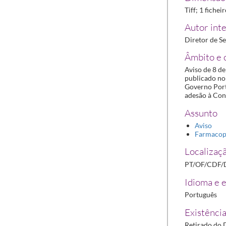
Tiff; 1 fichei
Autor inte
Diretor de Se
Âmbito e 
Aviso de 8 de
publicado no 
Governo Port
adesão à Con
Assunto
Aviso
Farmacop
Localizaçã
PT/OF/CDF/
Idioma e e
Português
Existência
Retirado do D