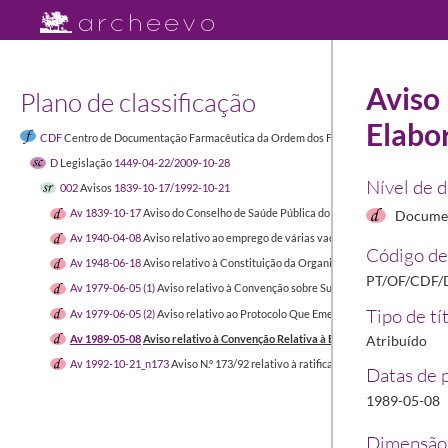
Aviso 
Plano de classificação
Elabo
CDF
Centro de Documentação Farmacêutica da Ordem dos Farmacêuticos
1449-04-
D
Legislação
1449-04-22/2009-10-28
Nível de 
002
Avisos
1839-10-17/1992-10-21
Av 1839-10-17
Aviso do Conselho de Saúde Pública do Reino relativo à licença 
Documen
Av 1940-04-08
Aviso relativo ao emprego de várias vacinas na campanha de va
Código de
Av 1948-06-18
Aviso relativo à Constituição da Organização Mundial de Saúde
PT/OF/CDF/D
Av 1979-06-05 (1)
Aviso relativo à Convenção sobre Substâncias Psicotrópicas
Tipo de tí
Av 1979-06-05 (2)
Aviso relativo ao Protocolo Que Emenda a Convenção Única 
Av 1989-05-08
Aviso relativo à Convenção Relativa à Elaboração de Uma Far
Atribuído
Av 1992-10-21_n173
Aviso N.º 173/92 relativo à ratificação do Protocolo à C
Datas de 
1989-05-08
Dimensão 