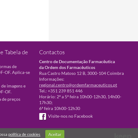
e Tabela de
Contactos
Centro de Documentação Farmacêutica
normas de
da Ordem dos Farmacêuticos
F-OF. Aplica-se
Rua Castro Matoso 12 B, 3000-104 Coimbra
Informações:
regional.centro@ordemfarmaceuticos.pt
 de imagens e
Tel.: +351 239 851 446
DF-OF.
Horário: 2ª a 5ª feira 10h00-12h30, 14h00-
a de preços
17h30;
6ª feira 10h00-12h30
Visite-nos no Facebook
nossa
política de cookies
Aceitar