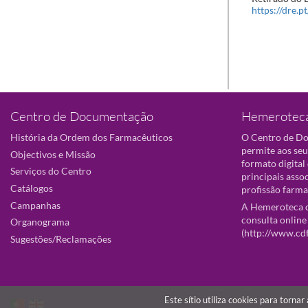
https://dre.p
Centro de Documentação
Hemeroteca
História da Ordem dos Farmacêuticos
O Centro de D
permite aos seu
Objectivos e Missão
formato digital
Serviços do Centro
principais asso
Catálogos
profissão farma
Campanhas
A Hemeroteca d
consulta online
Organograma
(
http://www.cd
Sugestões/Reclamações
Este sítio utiliza cookies para torna