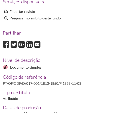
Serviços disponíveis
P 1839-05-13
Portaria que concede à Sociedade Farmacêutica Lusitana o 
P 1839-09-27
Portaria acerca da dispensa de licença e da autoridade comp
Exportar registo
P 1839-10-04
Portaria que ordena às Autoridades Administrativas a presta
Pesquisar no âmbito deste fundo
(...)
P 1850-12-07
Portaria na qual se estabelece o preço máximo a aplicar na 
Partilhar
Nível de descrição
Documento simples
Código de referência
PT/OF/CDF/D/017-001/1813-1850/P 1835-11-03
Tipo de título
Atribuído
Datas de produção