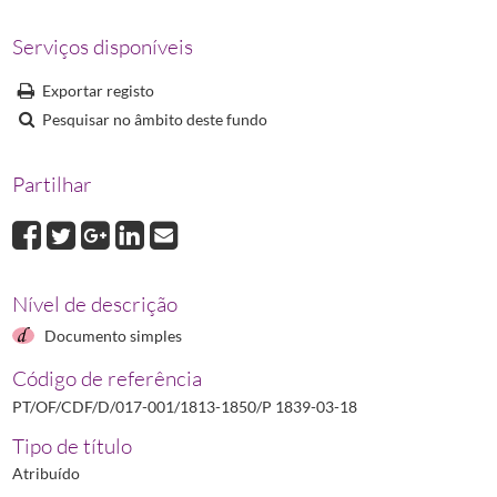
P 1839-05-13
Portaria que concede à Sociedade Farmacêutica Lusitana o 
P 1839-09-27
Portaria acerca da dispensa de licença e da autoridade comp
Serviços disponíveis
P 1839-10-04
Portaria que ordena às Autoridades Administrativas a presta
Exportar registo
P 1840-01-24
Portaria que adota como farmacopeia oficial o Código Lusit
Pesquisar no âmbito deste fundo
P 1843-02-13 (1)
Portaria que louva o desempenho da Comissão Especial q
(...)
P 1850-12-07
Portaria na qual se estabelece o preço máximo a aplicar na 
Partilhar
Nível de descrição
Documento simples
Código de referência
PT/OF/CDF/D/017-001/1813-1850/P 1839-03-18
Tipo de título
Atribuído