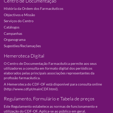
Centro de Documentação
História da Ordem dos Farmacêuticos
Objectivos e Missão
Serviços do Centro
Catálogos
Campanhas
Organograma
Sugestões/Reclamações
Hemeroteca Digital
O Centro de Documentação Farmacêutica permite aos seus
utilizadores a consulta em formato digital dos periódicos
elaborados pelas principais associações representantes da
profissão farmacêutica.
A Hemeroteca do CDF-OF está disponivel para consulta online
(
http://www.cdf.pt/mainCDF.html
).
Regulamento, Formulário e Tabela de preços
Este Regulamento estabelece as normas de funcionamento e
utilização do CDF-OF. Aplica-se ao público em geral.