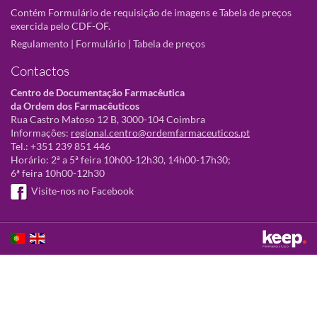
Contém Formulário de requisição de imagens e Tabela de preços
exercida pelo CDF-OF.
Regulamento
|
Formulário
|
Tabela de preços
Contactos
Centro de Documentação Farmacêutica
da Ordem dos Farmacêuticos
Rua Castro Matoso 12 B, 3000-104 Coimbra
Informações:
regional.centro@ordemfarmaceuticos.pt
Tel.: +351 239 851 446
Horário: 2ª a 5ª feira 10h00-12h30, 14h00-17h30;
6ª feira 10h00-12h30
Visite-nos no Facebook
Este sítio utiliza cookies para tornar a sua utilização mais agradável.
Ao continuar a utilizá-lo reconhece e aceita a nossa
política de cookies
Aceitar