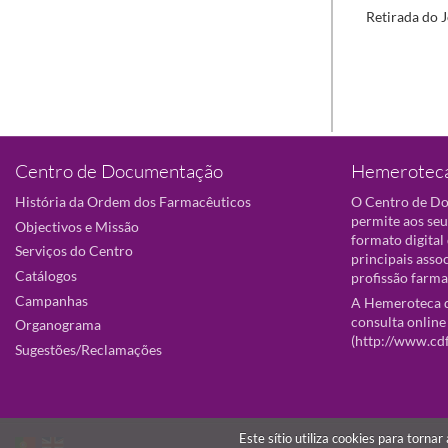
Retirada do J
Centro de Documentação
Hemeroteca
História da Ordem dos Farmacêuticos
O Centro de D
permite aos seu
Objectivos e Missão
formato digital
Serviços do Centro
principais asso
Catálogos
profissão farma
Campanhas
A Hemeroteca d
consulta online
Organograma
(
http://www.cd
Sugestões/Reclamações
Este sítio utiliza cookies para torna