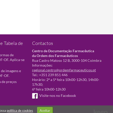
e Tabela de
Contactos
Centro de Documentação Farmacêutica
normas de
da Ordem dos Farmacêuticos
F-OF. Aplica-se
Rua Castro Matoso 12 B, 3000-104 Coimbra
Informações:
regional.centro@ordemfarmaceuticos.pt
 de imagens e
Tel.: +351 239 851 446
DF-OF.
Horário: 2ª a 5ª feira 10h00-12h30, 14h00-
a de preços
17h30;
6ª feira 10h00-12h30
Visite-nos no Facebook
nossa
política de cookies
Aceitar