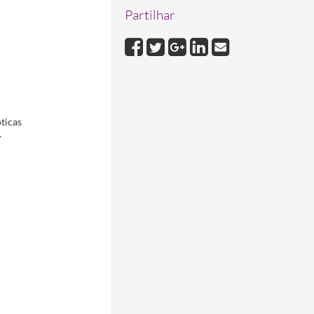
Partilhar
1839-10-04/1839-10-04
oticas
.