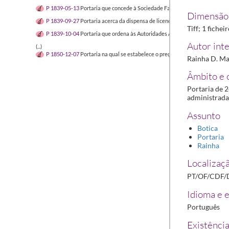
P 1839-05-13
Portaria que concede à Sociedade Farmacêutica Lusitana o 
Dimensão 
P 1839-09-27
Portaria acerca da dispensa de licença e da autoridade comp
Tiff; 1 fichei
P 1839-10-04
Portaria que ordena às Autoridades Administrativas a presta
Autor inte
(...)
P 1850-12-07
Portaria na qual se estabelece o preço máximo a aplicar na 
Rainha D. Mar
Âmbito e 
Portaria de 2
administrada
Assunto
Botica
Portaria
Rainha
Localizaçã
PT/OF/CDF/
Idioma e e
Português
Existência