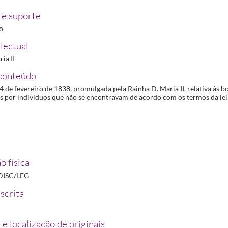
uso da Capela Velha
1839-05-13/1839-05-13
e suporte
etente para abertura de boticas
1839-09-27/1839-09-27
ro
r aos Comissionados da Sociedade Farmacêutica Lusitana o auxílio e proteção que solicitarem
lectual
venda de Sabão de Hespanha aos boticários
1850-12-07/1850-12-07
ia II
conteúdo
4 de fevereiro de 1838, promulgada pela Rainha D. Maria II, relativa às b
s por indivíduos que não se encontravam de acordo com os termos da lei
o física
DISC/LEG
scrita
 e localização de originais