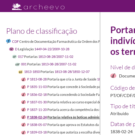
Portar
Plano de classificação
indiv
CDF
Centro de Documentação Farmacêutica da Ordem dos Farmacêuticos
1449-04-
os ter
D
Legislação
1449-04-22/2009-10-28
017
Portarias
1813-08-28/2007-11-02
001
Portarias
1813-08-28/2007-11-02
Nível de 
1813-1850
Portarias
1813-08-28/1850-12-07
Documen
P 1813-08-28
Portaria que cria a Junta de Saúde
1813-08-28/1813-08-28
Código de
P 1835-11-03
Portaria que concede à Sociedade parte do edifício do exti
P 1836-02-18
Portaria concedendo à Sociedade Farmacêutica de Lisboa u
PT/OF/CDF/D
P 1837-01-30
Portaria relativa ao curso especial de farmácia
1837-01-30/
Tipo de tí
P 1837-11-20
Portaria acerca da competência dos exames de farmacêutico
Atribuído
P 1838-02-24
Portaria relativa às boticas administradas por indivíduos q
Datas de 
P 1838-05-07
Portaria que aprova os Estatutos da Sociedade Farmacêutica
1838-02-24
P 1839-03-18
Portaria que autoriza a escolha diversos livros de farmácia 