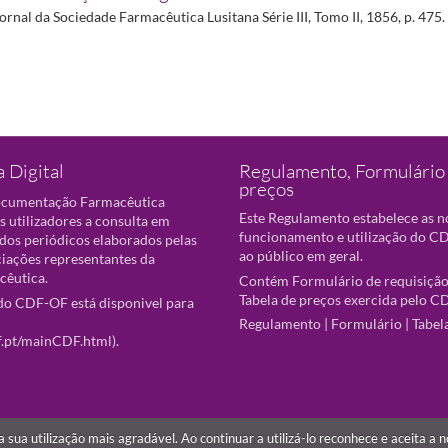
ornal da Sociedade Farmacêutica Lusitana Série III, Tomo II, 1856, p. 475.
 Digital
Regulamento, Formulário 
preços
ocumentação Farmacêutica
Este Regulamento estabelece as 
s utilizadores a consulta em
funcionamento e utilização do CD
 dos periódicos elaborados pelas
ao público em geral.
ciações representantes da
cêutica.
Contém Formulário de requisição
Tabela de preços exercida pelo C
o CDF-OF está disponivel para
Regulamento
|
Formulário
|
Tabel
f.pt/mainCDF.html
).
r a sua utilização mais agradável. Ao continuar a utilizá-lo reconhece e aceita a 