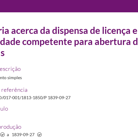
ia acerca da dispensa de licença e
idade competente para abertura 
22/2012
as
descrição
to simples
 referência
s e outros formados em Universidades estrangeiras
1837-11-20/1837-11-20
/017-001/1813-1850/P 1839-09-27
e não se encontram de acordo com os termos da lei
1838-02-24/1838-02-24
tulo
 Lusitana
1838-05-07/1838-05-07
e ciências acessórias que sejam necessários para a biblioteca da Sociedade
1839-03-18/1839-0
uso da Capela Velha
1839-05-13/1839-05-13
produção
petente para abertura de boticas
1839-09-27/1839-09-27
a
1839-09-27