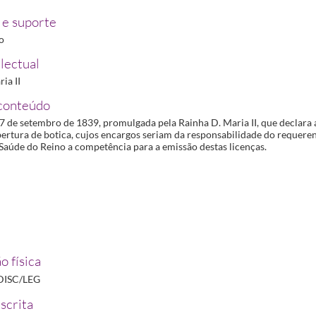
r aos Comissionados da Sociedade Farmacêutica Lusitana o auxílio e proteção que solicitarem
e suporte
ano
1840-01-24/1840-01-24
ro
ue fora examinar o estado da botica da Casa Pia em Belém
1843-02-13/1843-02-13
sa Pia em Belém
1843-02-13/1843-02-13
lectual
m
1843-02-13/1843-02-13
ia II
conteúdo
venda de Sabão de Hespanha aos boticários
1850-12-07/1850-12-07
7 de setembro de 1839, promulgada pela Rainha D. Maria II, que declara 
bertura de botica, cujos encargos seriam da responsabilidade do requeren
Saúde do Reino a competência para a emissão destas licenças.
o física
DISC/LEG
scrita