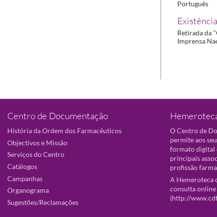
Português
Existência
Retirada da "
Imprensa Nac
Centro de Documentação
Hemeroteca
História da Ordem dos Farmacêuticos
O Centro de D
permite aos seu
Objectivos e Missão
formato digital
Serviços do Centro
principais asso
Catálogos
profissão farma
Campanhas
A Hemeroteca d
consulta online
Organograma
(
http://www.cd
Sugestões/Reclamações