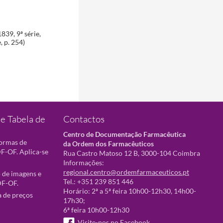
839, 9ª série,
, p. 254)
e Tabela de
Contactos
Centro de Documentação Farmacêutica
normas de
da Ordem dos Farmacêuticos
F-OF. Aplica-se
Rua Castro Matoso 12 B, 3000-104 Coimbra
Informações:
regional.centro@ordemfarmaceuticos.pt
 de imagens e
Tel.: +351 239 851 446
DF-OF.
Horário: 2ª a 5ª feira 10h00-12h30, 14h00-
a de preços
17h30;
6ª feira 10h00-12h30
Visite-nos no Facebook