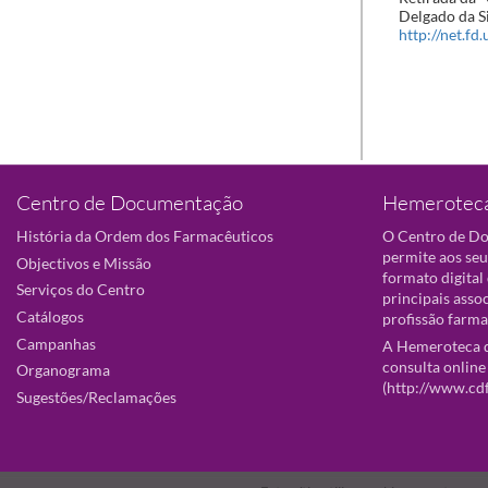
Delgado da Si
http://net.fd
Centro de Documentação
Hemeroteca
História da Ordem dos Farmacêuticos
O Centro de D
permite aos seu
Objectivos e Missão
formato digital
Serviços do Centro
principais asso
Catálogos
profissão farma
Campanhas
A Hemeroteca d
consulta online
Organograma
(
http://www.cd
Sugestões/Reclamações