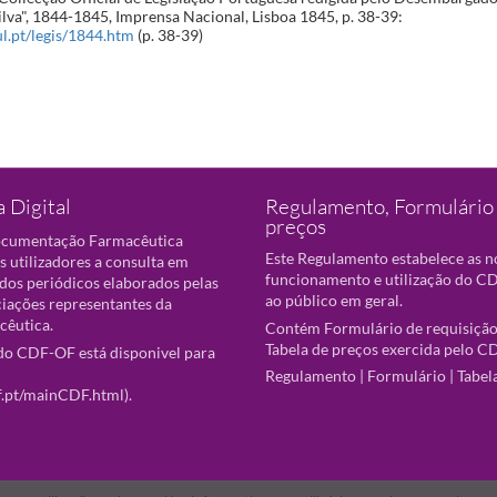
lva", 1844-1845, Imprensa Nacional, Lisboa 1845, p. 38-39:
.ul.pt/legis/1844.htm
(p. 38-39)
 Digital
Regulamento, Formulário 
preços
ocumentação Farmacêutica
Este Regulamento estabelece as 
s utilizadores a consulta em
funcionamento e utilização do CD
 dos periódicos elaborados pelas
ao público em geral.
ciações representantes da
cêutica.
Contém Formulário de requisição
Tabela de preços exercida pelo C
o CDF-OF está disponivel para
Regulamento
|
Formulário
|
Tabel
f.pt/mainCDF.html
).