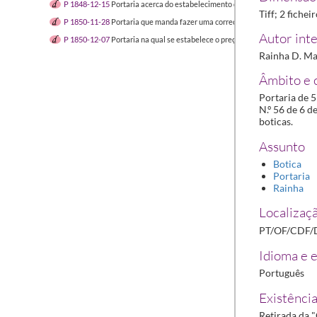
P 1848-12-15
Portaria acerca do estabelecimento de boticas
1848-12-15/1
Tiff; 2 fichei
P 1850-11-28
Portaria que manda fazer uma correção na edição oficial d
Autor inte
P 1850-12-07
Portaria na qual se estabelece o preço máximo a aplicar na 
Rainha D. Mar
Âmbito e 
Portaria de 
N.º 56 de 6 d
boticas.
Assunto
Botica
Portaria
Rainha
Localizaçã
PT/OF/CDF/
Idioma e e
Português
Existência
Retirada da 