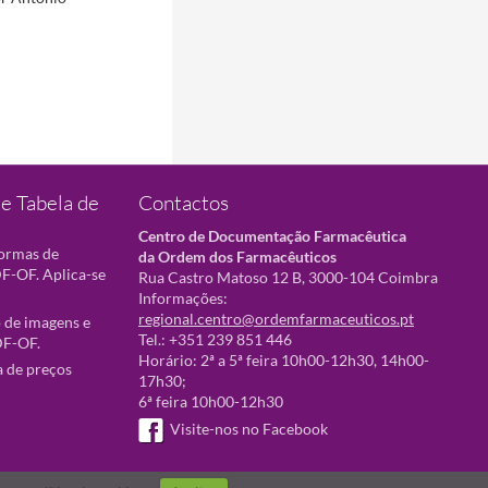
e Tabela de
Contactos
Centro de Documentação Farmacêutica
normas de
da Ordem dos Farmacêuticos
F-OF. Aplica-se
Rua Castro Matoso 12 B, 3000-104 Coimbra
Informações:
regional.centro@ordemfarmaceuticos.pt
 de imagens e
Tel.: +351 239 851 446
DF-OF.
Horário: 2ª a 5ª feira 10h00-12h30, 14h00-
a de preços
17h30;
6ª feira 10h00-12h30
Visite-nos no Facebook