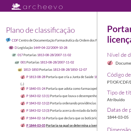
Portar
Plano de classificação
licenç
CDF
Centro de Documentação Farmacêutica da Ordem dos Farmacêuticos
1449-04-
D
Legislação
1449-04-22/2009-10-28
Nível de 
017
Portarias
1813-08-28/2007-11-02
001
Portarias
1813-08-28/2007-11-02
Documen
1813-1850
Portarias
1813-08-28/1850-12-07
Código de
P 1813-08-28
Portaria que cria a Junta de Saúde
1813-08-28/1813-08-28
PT/OF/CDF/D
(...)
P 1840-01-24
Portaria que adota como farmacopeia oficial o Código Lusit
Tipo de tí
P 1843-02-13 (1)
Portaria que louva o desempenho da Comissão Especial q
Atribuído
P 1843-02-13 (2)
Portaria ordenando providências acerca da Botica da Ca
Datas de 
P 1843-02-13 (3)
Portaria acerca do estado da botica da Casa Pia em Belé
1844-03-05
P 1844-02-16
Portaria que declara que os boticários não eram obrigados a t
P 1844-03-05
Portaria na qual se determina a isenção de licença de venda 
Dimensão 