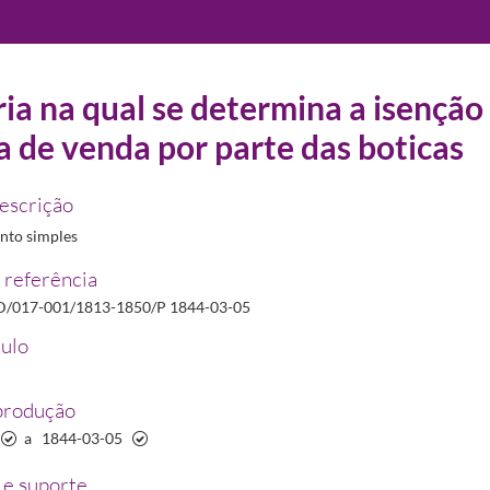
ia na qual se determina a isenção
a de venda por parte das boticas
22/2012
descrição
to simples
 referência
/017-001/1813-1850/P 1844-03-05
ano
1840-01-24/1840-01-24
tulo
ue fora examinar o estado da botica da Casa Pia em Belém
1843-02-13/1843-02-13
sa Pia em Belém
1843-02-13/1843-02-13
produção
m
1843-02-13/1843-02-13
a
1844-03-05
irar licença
1844-02-16
por parte das boticas
1844-03-05/1844-03-05
e suporte