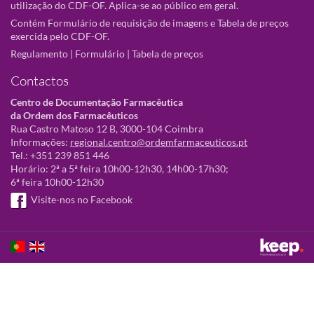
utilização do CDF-OF. Aplica-se ao público em geral.
Contém Formulário de requisição de imagens e Tabela de preços
exercida pelo CDF-OF.
Regulamento
|
Formulário
|
Tabela de preços
Contactos
Centro de Documentação Farmacêutica
da Ordem dos Farmacêuticos
Rua Castro Matoso 12 B, 3000-104 Coimbra
Informações:
regional.centro@ordemfarmaceuticos.pt
Tel.: +351 239 851 446
Horário: 2ª a 5ª feira 10h00-12h30, 14h00-17h30;
6ª feira 10h00-12h30
Visite-nos no Facebook
Este sítio utiliza cookies para tornar a sua utilização mais agradável.
Ao continuar a utilizá-lo reconhece e aceita a nossa
política de cookies