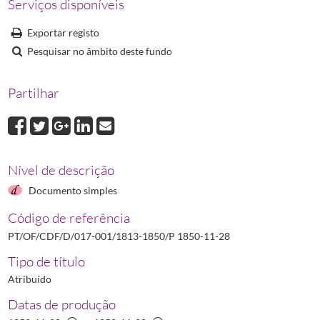
Serviços disponíveis
P 1850-12-07
Portaria na qual se estabelece o preço máximo a aplicar na 
Exportar registo
Pesquisar no âmbito deste fundo
Partilhar
Nível de descrição
Documento simples
Código de referência
PT/OF/CDF/D/017-001/1813-1850/P 1850-11-28
Tipo de título
Atribuído
Datas de produção