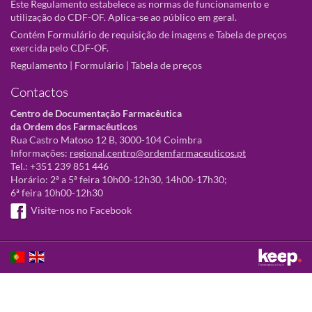
Este Regulamento estabelece as normas de funcionamento e
utilização do CDF-OF. Aplica-se ao público em geral.
Contém Formulário de requisição de imagens e Tabela de preços
exercida pelo CDF-OF.
Regulamento
|
Formulário
|
Tabela de preços
Contactos
Centro de Documentação Farmacêutica
da Ordem dos Farmacêuticos
Rua Castro Matoso 12 B, 3000-104 Coimbra
Informações:
regional.centro@ordemfarmaceuticos.pt
Tel.: +351 239 851 446
Horário: 2ª a 5ª feira 10h00-12h30, 14h00-17h30;
6ª feira 10h00-12h30
Visite-nos no Facebook
Este sítio utiliza cookies para tornar a sua utilização mais agradável.
Ao continuar a utilizá-lo reconhece e aceita a nossa
política de cookies