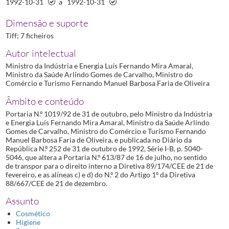
1992-10-31
a
1992-10-31
Dimensão e suporte
Tiff; 7 ficheiros
Autor intelectual
Ministro da Indústria e Energia Luís Fernando Mira Amaral,
Ministro da Saúde Arlindo Gomes de Carvalho, Ministro do
Comércio e Turismo Fernando Manuel Barbosa Faria de Oliveira
Âmbito e conteúdo
Portaria N.º 1019/92 de 31 de outubro, pelo Ministro da Indústria
e Energia Luís Fernando Mira Amaral, Ministro da Saúde Arlindo
Gomes de Carvalho, Ministro do Comércio e Turismo Fernando
Manuel Barbosa Faria de Oliveira, e publicada no Diário da
República N.º 252 de 31 de outubro de 1992, Série I-B, p. 5040-
5046, que altera a Portaria N.º 613/87 de 16 de julho, no sentido
de transpor para o direito interno a Diretiva 89/174/CEE de 21 de
fevereiro, e as alíneas c) e d) do N.º 2 do Artigo 1º da Diretiva
88/667/CEE de 21 de dezembro.
Assunto
Cosmético
Higiene