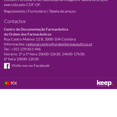
exercida pelo CDF-OF.
Regulamento
|
Formulário
|
Tabela de preços
Contactos
Centro de Documentação Farmacêutica
da Ordem dos Farmacêuticos
Rua Castro Matoso 12 B, 3000-104 Coimbra
Informações:
regional.centro@ordemfarmaceuticos.pt
Tel.: +351 239 851 446
Horário: 2ª a 5ª feira 10h00-12h30, 14h00-17h30;
6ª feira 10h00-12h30
Visite-nos no Facebook
Este sítio utiliza cookies para tornar a sua utilização mais agradável.
Ao continuar a utilizá-lo reconhece e aceita a nossa
política de cookies
Aceitar