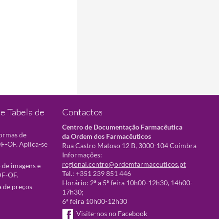
e Tabela de
Contactos
Centro de Documentação Farmacêutica
normas de
da Ordem dos Farmacêuticos
F-OF. Aplica-se
Rua Castro Matoso 12 B, 3000-104 Coimbra
Informações:
regional.centro@ordemfarmaceuticos.pt
 de imagens e
Tel.: +351 239 851 446
DF-OF.
Horário: 2ª a 5ª feira 10h00-12h30, 14h00-
a de preços
17h30;
6ª feira 10h00-12h30
Visite-nos no Facebook