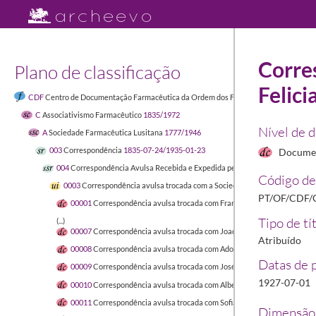
Corre
Plano de classificação
Felici
CDF
Centro de Documentação Farmacêutica da Ordem dos Farmacêuticos
1449-04-
C
Associativismo Farmacêutico
1835/1972
Nível de 
A
Sociedade Farmacêutica Lusitana
1777/1946
003
Correspondência
1835-07-24/1935-01-23
Docume
004
Correspondência Avulsa Recebida e Expedida pela Sociedade Farmacêut
Código de
0003
Correspondência avulsa trocada com a Sociedade Farmacêutica Lusit
PT/OF/CDF/
00001
Correspondência avulsa trocada com Francisco Alexandre Ferreir
Tipo de tí
(...)
00007
Correspondência avulsa trocada com Joaquim Maria de Figueired
Atribuído
00008
Correspondência avulsa trocada com Adolfo Augusto Rodrigues
1
Datas de 
00009
Correspondência avulsa trocada com José Dias Hipólito Parente
1
1927-07-01
00010
Correspondência avulsa trocada com Alberto Pinheiro Falcão
192
00011
Correspondência avulsa trocada com Sofia da Conceição Baeta d
Dimensão 