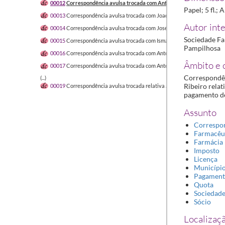
00012
Correspondência avulsa trocada com António Feliciano Coutinho 
Papel; 5 fl.;
00013
Correspondência avulsa trocada com Joaquim Mendes Ribeiro
19
Autor inte
00014
Correspondência avulsa trocada com José Maria Pinto Fonseca
1
Sociedade Fa
00015
Correspondência avulsa trocada com Ismael Soares da Silva Ribei
Pampilhosa
00016
Correspondência avulsa trocada com António Fernandes
1927-11
Âmbito e 
00017
Correspondência avulsa trocada com António da Atouguia Macha
Correspondên
(...)
Ribeiro relat
00019
Correspondência avulsa trocada relativa ao Centenário de Marcel
pagamento de
Assunto
Correspo
Farmacêu
Farmácia
Imposto
Licença
Municípi
Pagamen
Quota
Sociedad
Sócio
Localizaçã