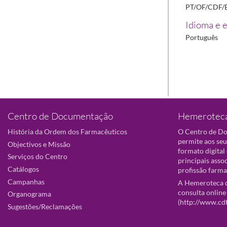
PT/OF/CDF/
Idioma e e
Português
Centro de Documentação
Hemeroteca
História da Ordem dos Farmacêuticos
O Centro de D
permite aos seu
Objectivos e Missão
formato digital
Serviços do Centro
principais asso
Catálogos
profissão farma
Campanhas
A Hemeroteca d
consulta online
Organograma
(
http://www.cd
Sugestões/Reclamações