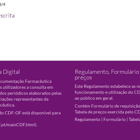
B/4
scrita
 Digital
Regulamento, Formulário 
preços
ocumentação Farmacêutica
Este Regulamento estabelece as 
s utilizadores a consulta em
funcionamento e utilização do CD
 dos periódicos elaborados pelas
ao público em geral.
ciações representantes da
cêutica.
Contém Formulário de requisição
Tabela de preços exercida pelo C
o CDF-OF está disponivel para
Regulamento
|
Formulário
|
Tabel
f.pt/mainCDF.html
).