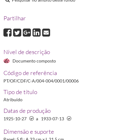
00008
Processo de António Borges de Amorim e Silva
1925-11-17/1925-
00009
Processo de António da Costa Pinto
1927-12-10/1932-12-05
Partilhar
00010
Processo de António Feliciano Coutinho Ribeiro
1927-07-16/1927
00011
Processo de António Fernandes Marques Ferro
1927-12-10/1928-
(...)
00018
Processo de Augusto Peres de Figueiredo
1925-10-17/1925-10-27
Nível de descrição
Documento composto
Código de referência
PT/OF/CDF/C-A/004-004/0001/00006
Tipo de título
Atribuído
Datas de produção
1925-10-27
a
1933-07-13
Dimensão e suporte
Papel; 5 fl.; A 33 cm x L 21,5 cm