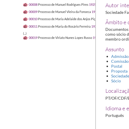
Autor inte
00008
Processo de Manuel Rodrigues Pires
1925-10-16/1925-10-27
Sociedade Far
00009
Processo de Manuel Vieira da Fonseca
1928-08-27/1929-12-04
00010
Processo de Maria Adelaide dos Anjos Piçarra Estevens
1925-10-
Âmbito e 
00011
Processo de Maria do Rosário Ferreira
1929-02-21/1930-02-07
Documentos r
(...)
como sócio d
00019
Processo de Viriato Nunes Lopes Russo
1925-10-20/1933-07-13
membro ordin
Assunto
Admissão
Comissão
Postal
Proposta
Sociedad
Sócio
Localizaçã
PT/OF/CDF/
Idioma e e
Português