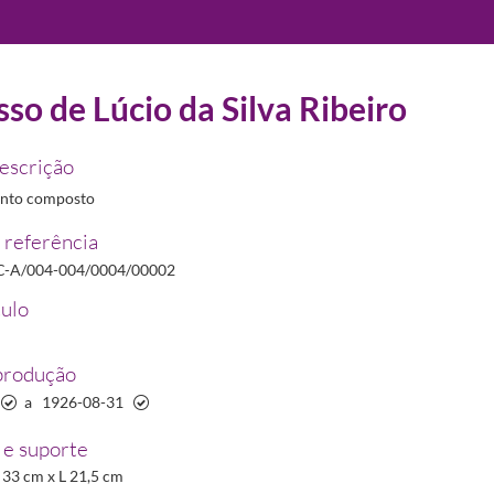
so de Lúcio da Silva Ribeiro
22/2012
descrição
nto composto
 referência
C-A/004-004/0004/00002
tulo
produção
a
1926-08-31
-08-31
14
e suporte
 A 33 cm x L 21,5 cm