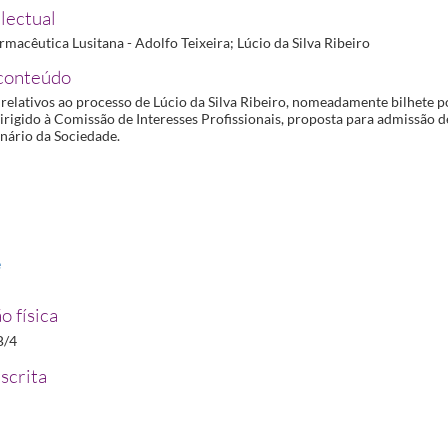
lectual
macêutica Lusitana - Adolfo Teixeira; Lúcio da Silva Ribeiro
25/1925-11-17
conteúdo
elativos ao processo de Lúcio da Silva Ribeiro, nomeadamente bilhete po
irigido à Comissão de Interesses Profissionais, proposta para admissão 
ário da Sociedade.
e
o física
B/4
scrita