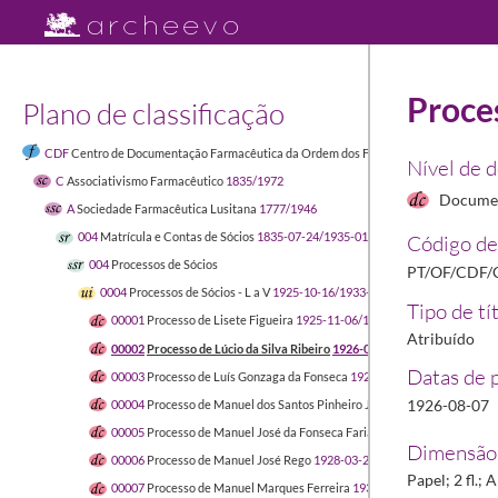
Proces
Plano de classificação
CDF
Centro de Documentação Farmacêutica da Ordem dos Farmacêuticos
1449-04-
Nível de 
C
Associativismo Farmacêutico
1835/1972
Docume
A
Sociedade Farmacêutica Lusitana
1777/1946
004
Matrícula e Contas de Sócios
1835-07-24/1935-01-11
Código de
004
Processos de Sócios
PT/OF/CDF/
0004
Processos de Sócios - L a V
1925-10-16/1933-07-13
Tipo de tí
00001
Processo de Lisete Figueira
1925-11-06/1925-11-17
Atribuído
00002
Processo de Lúcio da Silva Ribeiro
1926-08-07/1926-08-31
Datas de 
00003
Processo de Luís Gonzaga da Fonseca
1928-09-17/1928-10-11
1926-08-07
00004
Processo de Manuel dos Santos Pinheiro Júnior
1926-08-10/1926
00005
Processo de Manuel José da Fonseca Faria
1927-12-19/1928-02-
Dimensão 
00006
Processo de Manuel José Rego
1928-03-27/1928-04-24
Papel; 2 fl.;
00007
Processo de Manuel Marques Ferreira
1931-01-25/1931-03-18