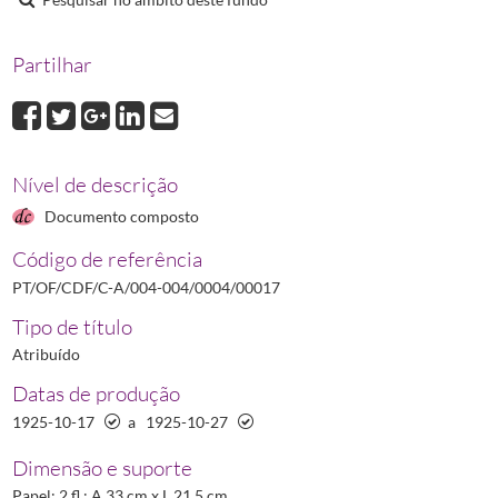
00017
Processo de Sebastião Pimentel
1925-10-17/1925-10-27
00018
Processo de Sofia da Conceição Baeta das Neves Barreto Rosa
19
Partilhar
00019
Processo de Viriato Nunes Lopes Russo
1925-10-20/1933-07-13
Nível de descrição
Documento composto
Código de referência
PT/OF/CDF/C-A/004-004/0004/00017
Tipo de título
Atribuído
Datas de produção
1925-10-17
a
1925-10-27
Dimensão e suporte
Papel; 2 fl.; A 33 cm x L 21,5 cm