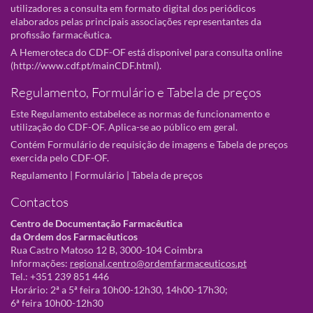
utilizadores a consulta em formato digital dos periódicos
elaborados pelas principais associações representantes da
profissão farmacêutica.
A Hemeroteca do CDF-OF está disponivel para consulta online
(
http://www.cdf.pt/mainCDF.html
).
Regulamento, Formulário e Tabela de preços
Este Regulamento estabelece as normas de funcionamento e
utilização do CDF-OF. Aplica-se ao público em geral.
Contém Formulário de requisição de imagens e Tabela de preços
exercida pelo CDF-OF.
Regulamento
|
Formulário
|
Tabela de preços
Contactos
Centro de Documentação Farmacêutica
da Ordem dos Farmacêuticos
Rua Castro Matoso 12 B, 3000-104 Coimbra
Informações:
regional.centro@ordemfarmaceuticos.pt
Tel.: +351 239 851 446
Horário: 2ª a 5ª feira 10h00-12h30, 14h00-17h30;
6ª feira 10h00-12h30