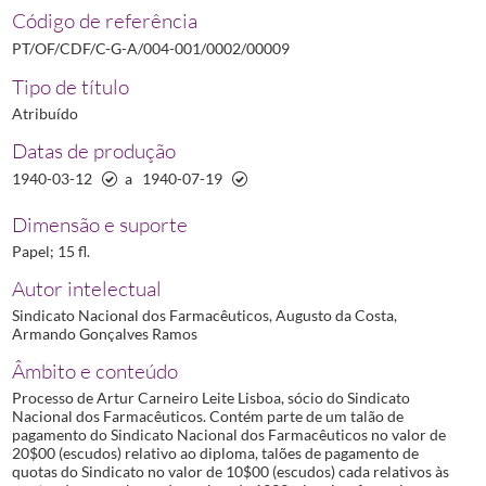
Código de referência
00009
Processo de Artur Carneiro Leite Lisboa
1940-03-12/1940-07-
00010
Processo de Augusto de Oliveira Mendes
1937-08-18/1941-08-
PT/OF/CDF/C-G-A/004-001/0002/00009
00011
Processo de Cândido Alberto de Morais
1940-03-08/1940-11-2
Tipo de título
00012
Processo de Carlos Augusto Leite Nogueira
1939-10-27/1941-0
Atribuído
00014
Processo de Carlos Miguel Pinto Semedo
1940-03-20/1940-04-
Datas de produção
00015
Processo de Eduardo de Castro
1940-11-01/1940-12-03
1940-03-12
a
1940-07-19
(...)
00030
Processo de Manuel Cabral de Lacerda e Sampaio
1941-06/194
Dimensão e suporte
Papel; 15 fl.
Autor intelectual
Sindicato Nacional dos Farmacêuticos, Augusto da Costa,
Armando Gonçalves Ramos
Âmbito e conteúdo
Processo de Artur Carneiro Leite Lisboa, sócio do Sindicato
Nacional dos Farmacêuticos. Contém parte de um talão de
pagamento do Sindicato Nacional dos Farmacêuticos no valor de
20$00 (escudos) relativo ao diploma, talões de pagamento de
quotas do Sindicato no valor de 10$00 (escudos) cada relativos às