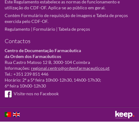
Este Regulamento estabelece as normas de funcionamento e
utilização do CDF-OF. Aplica-se ao público em geral.
Contém Formulário de requisição de imagens e Tabela de preços
exercida pelo CDF-OF.
Regulamento
|
Formulário
|
Tabela de preços
Contactos
Centro de Documentação Farmacêutica
da Ordem dos Farmacêuticos
Rua Castro Matoso 12 B, 3000-104 Coimbra
Informações:
regional.centro@ordemfarmaceuticos.pt
Tel.: +351 239 851 446
Horário: 2ª a 5ª feira 10h00-12h30, 14h00-17h30;
6ª feira 10h00-12h30
Visite-nos no Facebook
Este sítio utiliza cookies para tornar a sua utilização mais agradável.
Ao continuar a utilizá-lo reconhece e aceita a nossa
política de cookies