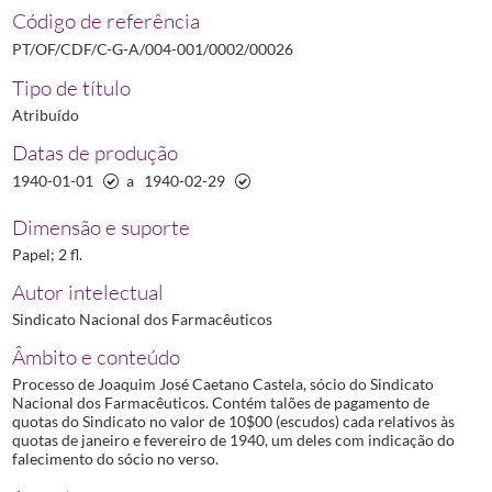
00025
Processo de Joaquim Guilherme Ferraz
1940-10-14/1940-12
Código de referência
00026
Processo de Joaquim José Caetano Castela
1940-01-01/1940-0
PT/OF/CDF/C-G-A/004-001/0002/00026
00027
Processo de José Alves de Faria
1940-12-12/1941-01-04
Tipo de título
00028
Processo de José Rodrigues Beja
1939-11-30/1940-02-16
Atribuído
00029
Processo de Luís José Botelho Seabra Lopes
1939-09/1940-03-
00031
Processo de Manuel Pires Faleiro
1939-11-01/1940-03-01
Datas de produção
00032
Processo de Mário Coelho Teixeira
1940-10-04/1942-06-01
1940-01-01
a
1940-02-29
(...)
00030
Processo de Manuel Cabral de Lacerda e Sampaio
1941-06/194
Dimensão e suporte
Papel; 2 fl.
Autor intelectual
Sindicato Nacional dos Farmacêuticos
Âmbito e conteúdo
Processo de Joaquim José Caetano Castela, sócio do Sindicato
Nacional dos Farmacêuticos. Contém talões de pagamento de
quotas do Sindicato no valor de 10$00 (escudos) cada relativos às
quotas de janeiro e fevereiro de 1940, um deles com indicação do
falecimento do sócio no verso.