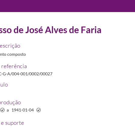
so de José Alves de Faria
22/2012
descrição
nto composto
 referência
icato Nacional dos Farmacêuticos
1935/1973-04-06
C-G-A/004-001/0002/00027
indicato Nacional dos Farmacêuticos
tulo
-05-24/1942-06-01
produção
/1941-12
a
1941-01-04
e suporte
03