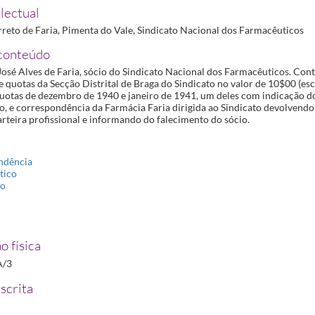
2-29
lectual
reto de Faria, Pimenta do Vale, Sindicato Nacional dos Farmacêuticos
conteúdo
13
José Alves de Faria, sócio do Sindicato Nacional dos Farmacêuticos. Con
 quotas da Secção Distrital de Braga do Sindicato no valor de 10$00 (es
 quotas de dezembro de 1940 e janeiro de 1941, um deles com indicação d
o, e correspondência da Farmácia Faria dirigida ao Sindicato devolvendo
-27
arteira profissional e informando do falecimento do sócio.
1-06
ndência
tico
to
o física
A/3
scrita