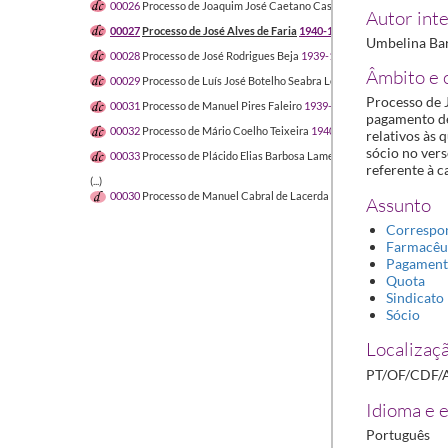
00026
Processo de Joaquim José Caetano Castela
1940-01-01/1940-0
Autor inte
00027
Processo de José Alves de Faria
1940-12-12/1941-01-04
Umbelina Bar
00028
Processo de José Rodrigues Beja
1939-11-30/1940-02-16
Âmbito e 
00029
Processo de Luís José Botelho Seabra Lopes
1939-09/1940-03-
Processo de 
00031
Processo de Manuel Pires Faleiro
1939-11-01/1940-03-01
pagamento de
00032
Processo de Mário Coelho Teixeira
1940-10-04/1942-06-01
relativos às
sócio no vers
00033
Processo de Plácido Elias Barbosa Lamela
1939-12-13/1939-12
referente à c
(...)
00030
Processo de Manuel Cabral de Lacerda e Sampaio
1941-06/194
Assunto
Correspo
Farmacêu
Pagamen
Quota
Sindicato
Sócio
Localizaçã
PT/OF/CDF/
Idioma e e
Português