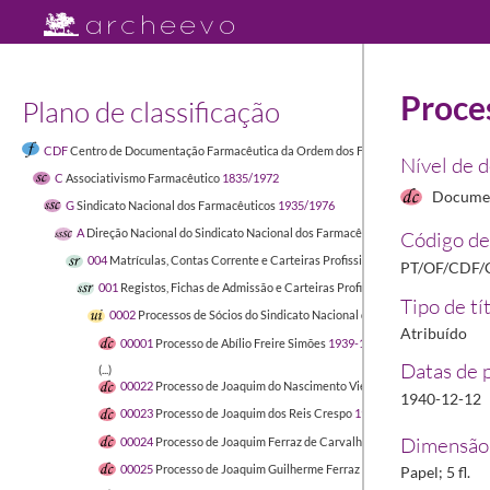
Proces
Plano de classificação
CDF
Centro de Documentação Farmacêutica da Ordem dos Farmacêuticos
1449-04-
Nível de 
C
Associativismo Farmacêutico
1835/1972
Docume
G
Sindicato Nacional dos Farmacêuticos
1935/1976
A
Direção Nacional do Sindicato Nacional dos Farmacêuticos
1900/1996-03-16
Código de
004
Matrículas, Contas Corrente e Carteiras Profissionais de Sócios do Sind
PT/OF/CDF/
001
Registos, Fichas de Admissão e Carteiras Profissionais de Sócios do S
Tipo de tí
0002
Processos de Sócios do Sindicato Nacional dos Farmacêuticos
1935
Atribuído
00001
Processo de Abílio Freire Simões
1939-11-30/1940-02-03
Datas de 
(...)
00022
Processo de Joaquim do Nascimento Viegas Soares
1941-10-01
1940-12-12
00023
Processo de Joaquim dos Reis Crespo
1935-05-29/1937-04-26
Dimensão 
00024
Processo de Joaquim Ferraz de Carvalho
1939-11-20/1940-01-
00025
Processo de Joaquim Guilherme Ferraz
1940-10-14/1940-12
Papel; 5 fl.