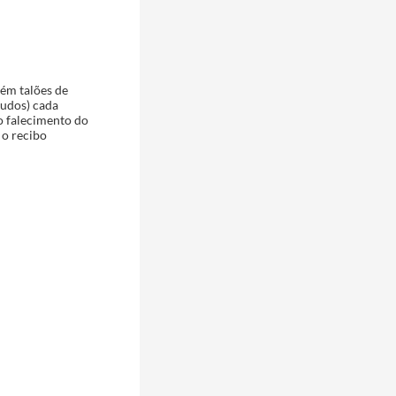
tém talões de
cudos) cada
o falecimento do
 o recibo