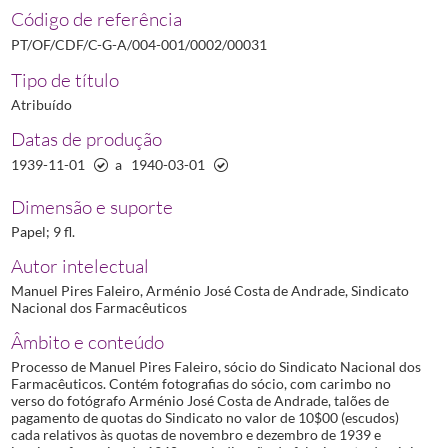
00029
Processo de Luís José Botelho Seabra Lopes
1939-09/1940-03-
Código de referência
00031
Processo de Manuel Pires Faleiro
1939-11-01/1940-03-01
PT/OF/CDF/C-G-A/004-001/0002/00031
00032
Processo de Mário Coelho Teixeira
1940-10-04/1942-06-01
Tipo de título
00033
Processo de Plácido Elias Barbosa Lamela
1939-12-13/1939-12
Atribuído
00002
Processo de Alberto Barbosa Bobo
1941-06/1941-06
00007
Processo de António José da Costa
1935-05-24/1935-05-24
Datas de produção
00013
Processo de Carlos Avelar Pereira de Jesus
1941-06/1941-06
1939-11-01
a
1940-03-01
(...)
00030
Processo de Manuel Cabral de Lacerda e Sampaio
1941-06/194
Dimensão e suporte
Papel; 9 fl.
Autor intelectual
Manuel Pires Faleiro, Arménio José Costa de Andrade, Sindicato
Nacional dos Farmacêuticos
Âmbito e conteúdo
Processo de Manuel Pires Faleiro, sócio do Sindicato Nacional dos
Farmacêuticos. Contém fotografias do sócio, com carimbo no
verso do fotógrafo Arménio José Costa de Andrade, talões de
pagamento de quotas do Sindicato no valor de 10$00 (escudos)
cada relativos às quotas de novembro e dezembro de 1939 e