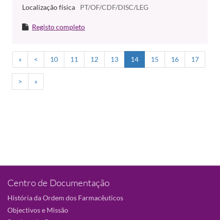
Localização física
PT/OF/CDF/DISC/LEG
Registo completo
«
<
10
11
12
13
14
15
16
17
>
»
Centro de Documentação
História da Ordem dos Farmacêuticos
Objectivos e Missão