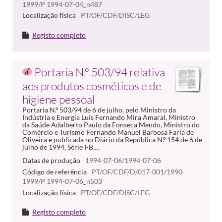
1999/P 1994-07-04_n487
Localização física
PT/OF/CDF/DISC/LEG
Registo completo
Portaria N.º 503/94 relativa
aos produtos cosméticos e de
higiene pessoal
Portaria N.º 503/94 de 6 de julho, pelo Ministro da
Indústria e Energia Luís Fernando Mira Amaral, Ministro
da Saúde Adalberto Paulo da Fonseca Mendo, Ministro do
Comércio e Turismo Fernando Manuel Barbosa Faria de
Oliveira e publicada no Diário da República N.º 154 de 6 de
julho de 1994, Série I-B,...
Datas de produção
1994-07-06/1994-07-06
Código de referência
PT/OF/CDF/D/017-001/1990-
1999/P 1994-07-06_n503
Localização física
PT/OF/CDF/DISC/LEG
Registo completo