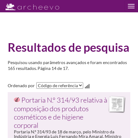
Tog
nav
Resultados de pesquisa
Pesquisou usando parâmetros avançados e foram encontrados
165 resultados.
Página 14 de 17.
Ordenado por
Portaria N.º 314/93 relativa à
composição dos produtos
cosméticos e de higiene
corporal
Portaria N.º 314/93 de 18 de março, pelo Ministro da
Indústria e Energia Luís Fernando Mira Amaral, Ministro