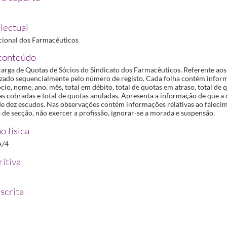
/1961
/1961
lectual
cional dos Farmacêuticos
conteúdo
carga de Quotas de Sócios do Sindicato dos Farmacêuticos. Referente aos
zado sequencialmente pelo número de registo. Cada folha contém infor
io, nome, ano, mês, total em débito, total de quotas em atraso, total de 
as cobradas e total de quotas anuladas. Apresenta a informação de que a 
de dez escudos. Nas observações contém informações relativas ao falecim
 de secção, não exercer a profissão, ignorar-se a morada e suspensão.
o física
A/4
itiva
scrita