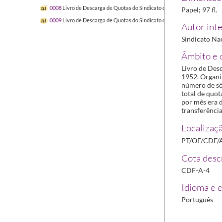
0008
Livro de Descarga de Quotas do Sindicato dos Farmacêuticos
1959
Papel; 97 fl.
0009
Livro de Descarga de Quotas do Sindicato dos Farmacêuticos
1959
Autor inte
Sindicato Na
Âmbito e 
Livro de Des
1952. Organi
número de sóc
total de quot
por mês era 
transferência
Localizaçã
PT/OF/CDF/
Cota descr
CDF-A-4
Idioma e e
Português