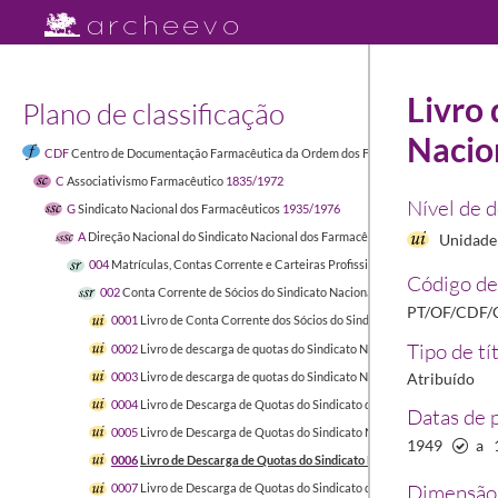
Livro
Plano de classificação
Nacio
CDF
Centro de Documentação Farmacêutica da Ordem dos Farmacêuticos
1449-04-
C
Associativismo Farmacêutico
1835/1972
Nível de 
G
Sindicato Nacional dos Farmacêuticos
1935/1976
A
Direção Nacional do Sindicato Nacional dos Farmacêuticos
1900/1996-03-16
Unidade 
004
Matrículas, Contas Corrente e Carteiras Profissionais de Sócios do Sind
Código de
002
Conta Corrente de Sócios do Sindicato Nacional dos Farmacêuticos
PT/OF/CDF/
0001
Livro de Conta Corrente dos Sócios do Sindicato Nacional dos Far
Tipo de tí
0002
Livro de descarga de quotas do Sindicato Nacional dos Farmacêuti
0003
Livro de descarga de quotas do Sindicato Nacional dos Farmacêuti
Atribuído
0004
Livro de Descarga de Quotas do Sindicato dos Farmacêuticos
1945
Datas de 
0005
Livro de Descarga de Quotas do Sindicato Nacional dos Farmacêuti
1949
a
0006
Livro de Descarga de Quotas do Sindicato Nacional dos Farmacêut
Dimensão 
0007
Livro de Descarga de Quotas do Sindicato dos Farmacêuticos
1959