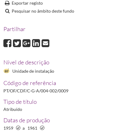
0009
Livro de Descarga de Quotas do Sindicato dos Farmacêuticos
1959
Exportar registo
Pesquisar no âmbito deste fundo
Partilhar
Nível de descrição
Unidade de instalação
Código de referência
PT/OF/CDF/C-G-A/004-002/0009
Tipo de título
Atribuído
Datas de produção
1959
a
1961