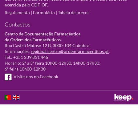
exercida pelo CDF-OF.
Regulamento
|
Formulário
|
Tabela de preços
Contactos
Centro de Documentação Farmacêutica
da Ordem dos Farmacêuticos
Rua Castro Matoso 12 B, 3000-104 Coimbra
Informações:
regional.centro@ordemfarmaceuticos.pt
Tel.: +351 239 851 446
Horário: 2ª a 5ª feira 10h00-12h30, 14h00-17h30;
6ª feira 10h00-12h30
Visite-nos no Facebook
Este sítio utiliza cookies para tornar a sua utilização mais agradável.
Ao continuar a utilizá-lo reconhece e aceita a nossa
política de cookies
Aceitar