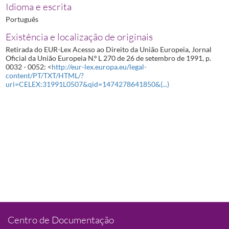
Idioma e escrita
Português
Existência e localização de originais
Retirada do EUR-Lex Acesso ao Direito da União Europeia, Jornal
Oficial da União Europeia N.º L 270 de 26 de setembro de 1991, p.
0032 - 0052: <
http://eur-lex.europa.eu/legal-
content/PT/TXT/HTML/?
uri=CELEX:31991L0507&qid=1474278641850&(...)
Centro de Documentação