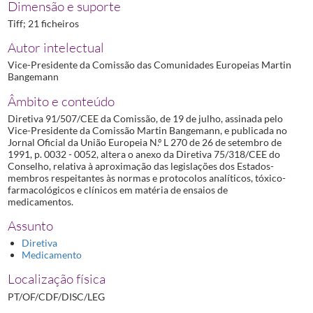
Dimensão e suporte
Tiff; 21 ficheiros
Autor intelectual
Vice-Presidente da Comissão das Comunidades Europeias Martin
Bangemann
Âmbito e conteúdo
Diretiva 91/507/CEE da Comissão, de 19 de julho, assinada pelo
Vice-Presidente da Comissão Martin Bangemann, e publicada no
Jornal Oficial da União Europeia N.º L 270 de 26 de setembro de
1991, p. 0032 - 0052, altera o anexo da Diretiva 75/318/CEE do
Conselho, relativa à aproximação das legislações dos Estados-
membros respeitantes às normas e protocolos analíticos, tóxico-
farmacológicos e clínicos em matéria de ensaios de
medicamentos.
Assunto
Diretiva
Medicamento
Localização física
PT/OF/CDF/DISC/LEG