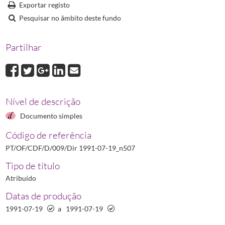
Dir 1993-06-14_n40
Diretiva 93/40/CEE do Conselho respeitante aos medicame
Exportar registo
Dir 2001-04-04_n20
D: Diretiva 2001/20/CE do Parlamento Europeu e do Consel
Pesquisar no âmbito deste fundo
Dir 2001-11-06_82
Diretiva 2001/82/CE do Parlamento Europeu e do Conselho 
(...)
Partilhar
Dir 2009-02-10_n9
Diretiva 2009/9/CE da Comissão sobre o código comunitário
Nível de descrição
Documento simples
Código de referência
PT/OF/CDF/D/009/Dir 1991-07-19_n507
Tipo de título
Atribuído
Datas de produção
1991-07-19
a
1991-07-19