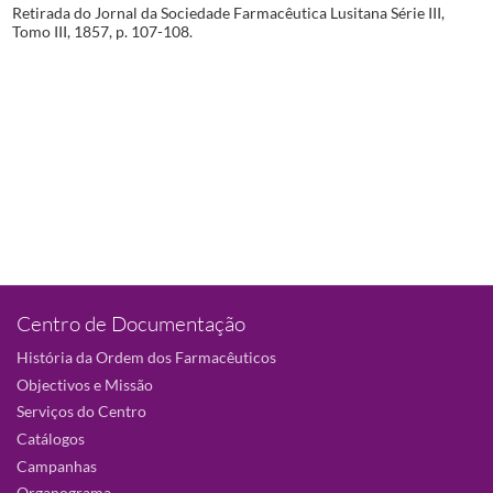
Retirada do Jornal da Sociedade Farmacêutica Lusitana Série III,
Tomo III, 1857, p. 107-108.
Centro de Documentação
História da Ordem dos Farmacêuticos
Objectivos e Missão
Serviços do Centro
Catálogos
Campanhas
Organograma