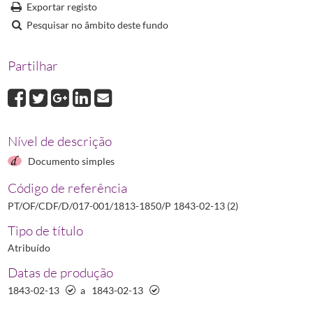
P 1843-02-13 (3)
Portaria acerca do estado da botica da Casa Pia em Belé
Exportar registo
P 1844-02-16
Portaria que declara que os boticários não eram obrigados a t
Pesquisar no âmbito deste fundo
P 1844-03-05
Portaria na qual se determina a isenção de licença de venda 
P 1848-12-15
Portaria acerca do estabelecimento de boticas
1848-12-15/1
Partilhar
P 1850-11-28
Portaria que manda fazer uma correção na edição oficial d
P 1850-12-07
Portaria na qual se estabelece o preço máximo a aplicar na 
Nível de descrição
Documento simples
Código de referência
PT/OF/CDF/D/017-001/1813-1850/P 1843-02-13 (2)
Tipo de título
Atribuído
Datas de produção
1843-02-13
a
1843-02-13