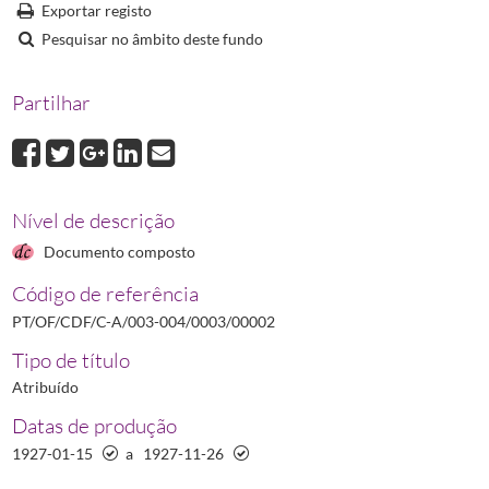
Exportar registo
00008
Correspondência avulsa trocada com Adolfo Augusto Rodrigues
1
Pesquisar no âmbito deste fundo
00009
Correspondência avulsa trocada com José Dias Hipólito Parente
1
00010
Correspondência avulsa trocada com Alberto Pinheiro Falcão
192
Partilhar
00011
Correspondência avulsa trocada com Sofia da Conceição Baeta d
(...)
00019
Correspondência avulsa trocada relativa ao Centenário de Marcel
Nível de descrição
Documento composto
Código de referência
PT/OF/CDF/C-A/003-004/0003/00002
Tipo de título
Atribuído
Datas de produção
1927-01-15
a
1927-11-26