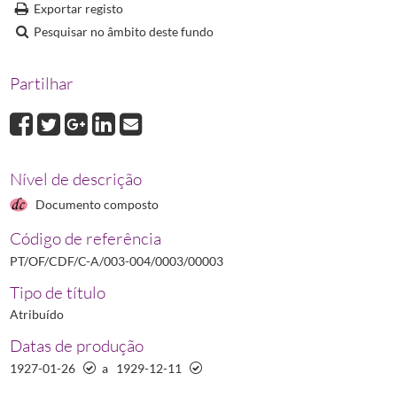
Exportar registo
00008
Correspondência avulsa trocada com Adolfo Augusto Rodrigues
1
Pesquisar no âmbito deste fundo
00009
Correspondência avulsa trocada com José Dias Hipólito Parente
1
00010
Correspondência avulsa trocada com Alberto Pinheiro Falcão
192
Partilhar
00011
Correspondência avulsa trocada com Sofia da Conceição Baeta d
(...)
00019
Correspondência avulsa trocada relativa ao Centenário de Marcel
Nível de descrição
Documento composto
Código de referência
PT/OF/CDF/C-A/003-004/0003/00003
Tipo de título
Atribuído
Datas de produção
1927-01-26
a
1929-12-11