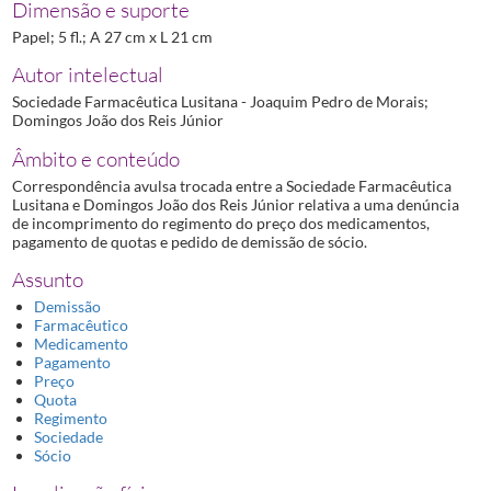
Dimensão e suporte
Papel; 5 fl.; A 27 cm x L 21 cm
Autor intelectual
Sociedade Farmacêutica Lusitana - Joaquim Pedro de Morais;
Domingos João dos Reis Júnior
Âmbito e conteúdo
Correspondência avulsa trocada entre a Sociedade Farmacêutica
Lusitana e Domingos João dos Reis Júnior relativa a uma denúncia
de incomprimento do regimento do preço dos medicamentos,
pagamento de quotas e pedido de demissão de sócio.
Assunto
Demissão
Farmacêutico
Medicamento
Pagamento
Preço
Quota
Regimento
Sociedade
Sócio