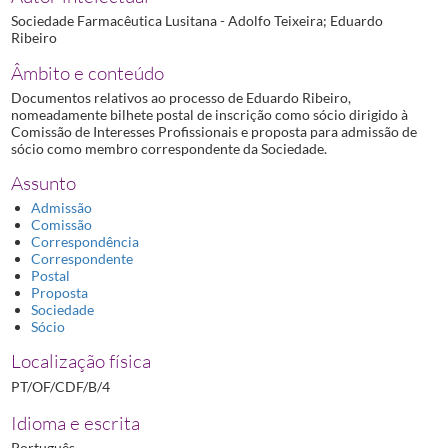
Sociedade Farmacêutica Lusitana - Adolfo Teixeira; Eduardo
Ribeiro
Âmbito e conteúdo
Documentos relativos ao processo de Eduardo Ribeiro,
nomeadamente bilhete postal de inscrição como sócio dirigido à
Comissão de Interesses Profissionais e proposta para admissão de
sócio como membro correspondente da Sociedade.
Assunto
Admissão
Comissão
Correspondência
Correspondente
Postal
Proposta
Sociedade
Sócio
Localização física
PT/OF/CDF/B/4
Idioma e escrita
Português