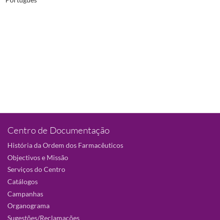
Centro de Documentação
História da Ordem dos Farmacêuticos
Objectivos e Missão
Serviços do Centro
Catálogos
Campanhas
Organograma
Sugestões/Reclamações