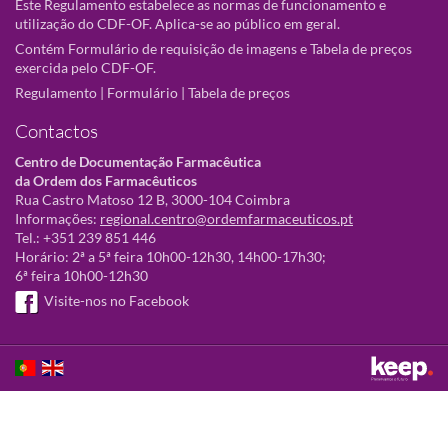
Este Regulamento estabelece as normas de funcionamento e
utilização do CDF-OF. Aplica-se ao público em geral.
Contém Formulário de requisição de imagens e Tabela de preços
exercida pelo CDF-OF.
Regulamento
|
Formulário
|
Tabela de preços
Contactos
Centro de Documentação Farmacêutica
da Ordem dos Farmacêuticos
Rua Castro Matoso 12 B, 3000-104 Coimbra
Informações:
regional.centro@ordemfarmaceuticos.pt
Tel.: +351 239 851 446
Horário: 2ª a 5ª feira 10h00-12h30, 14h00-17h30;
6ª feira 10h00-12h30
Visite-nos no Facebook
Este sítio utiliza cookies para tornar a sua utilização mais agradável.
Ao continuar a utilizá-lo reconhece e aceita a nossa
política de cookies