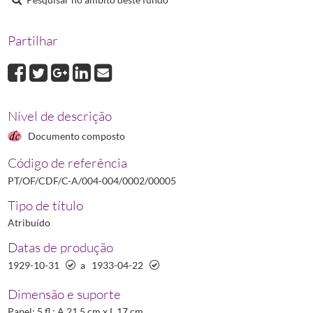
00008
Processo de Eduardo Ribeiro
1926-01-19/1926-04-13
00009
Processo de Elísio dos Santos Rolinho
1925-10-15/1930-10-24
Partilhar
00010
Processo de Ernesto Aníbal da Silva Ferreira
1929-02-06/1930-10
00011
Processo de Esperança Luís Castro Ferreira
1929-02-21/1929-05-
(...)
00020
Processo de Ismael Soares da Silva Ribeiro
1925-11-04/1930-11-
Nível de descrição
Documento composto
Código de referência
PT/OF/CDF/C-A/004-004/0002/00005
Tipo de título
Atribuído
Datas de produção
1929-10-31
a
1933-04-22
Dimensão e suporte
Papel; 5 fl.; A 21,5 cm x L 17 cm