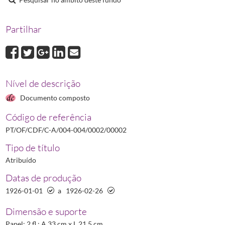
00008
Processo de Eduardo Ribeiro
1926-01-19/1926-04-13
00009
Processo de Elísio dos Santos Rolinho
1925-10-15/1930-10-24
Partilhar
00010
Processo de Ernesto Aníbal da Silva Ferreira
1929-02-06/1930-10
00011
Processo de Esperança Luís Castro Ferreira
1929-02-21/1929-05-
(...)
00020
Processo de Ismael Soares da Silva Ribeiro
1925-11-04/1930-11-
Nível de descrição
Documento composto
Código de referência
PT/OF/CDF/C-A/004-004/0002/00002
Tipo de título
Atribuído
Datas de produção
1926-01-01
a
1926-02-26
Dimensão e suporte
Papel; 2 fl.; A 33 cm x L 21,5 cm