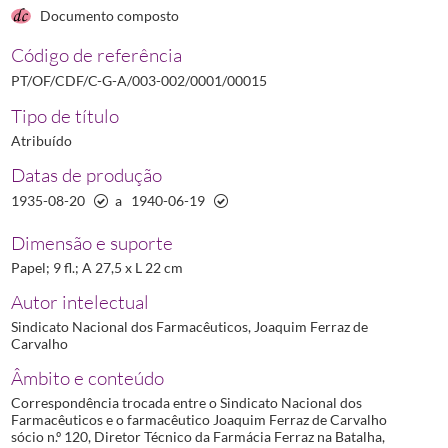
00014
Maço de correspondência remetida ao Sindicato Nacional dos F
Documento composto
00015
Correspondência trocada com o Sindicato Nacional dos Farmac
Código de referência
00016
Correspondência trocada com o Sindicato Nacional dos Farmacê
PT/OF/CDF/C-G-A/003-002/0001/00015
00017
Correspondência trocada com o Sindicato Nacional dos Farmacê
Tipo de título
Atribuído
Datas de produção
1935-08-20
a
1940-06-19
Dimensão e suporte
Papel; 9 fl.; A 27,5 x L 22 cm
Autor intelectual
Sindicato Nacional dos Farmacêuticos, Joaquim Ferraz de
Carvalho
Âmbito e conteúdo
Correspondência trocada entre o Sindicato Nacional dos
Farmacêuticos e o farmacêutico Joaquim Ferraz de Carvalho
sócio n.º 120, Diretor Técnico da Farmácia Ferraz na Batalha,