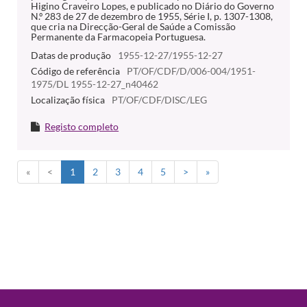
Higino Craveiro Lopes, e publicado no Diário do Governo
N.º 283 de 27 de dezembro de 1955, Série I, p. 1307-1308,
que cria na Direcção-Geral de Saúde a Comissão
Permanente da Farmacopeia Portuguesa.
Datas de produção
1955-12-27/1955-12-27
Código de referência
PT/OF/CDF/D/006-004/1951-
1975/DL 1955-12-27_n40462
Localização física
PT/OF/CDF/DISC/LEG
Registo completo
«
<
1
2
3
4
5
>
»