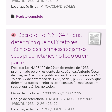
1950/DL 1933-10-10_n23110
Localização física
PT/OF/CDF/DISC/LEG
Registo completo
Decreto-Lei N.º 23422 que
determina que os Diretores
Técnicos das farmácias sejam os
seus proprietários no todo ou em
parte
Decreto-Lei N.º 23422 de 29 de dezembro de 1933,
promulgado pelo Presidente da República, António Óscar
de Fragoso Carmona, publicado no Diário do Governo N.º
297 de 29 de dezembro de 1933, Série I, p. 2225-2226, que
determina que os diretores técnicos das farmácias sejam
seus proprietários, no todo...
Datas de produção
1933-12-29/1933-12-29
Código de referência
PT/OF/CDF/D/006-004/1837-
1950/DL 1933-12-29_n23422
Localização física
PT/OF/CDF/DISC/LEG