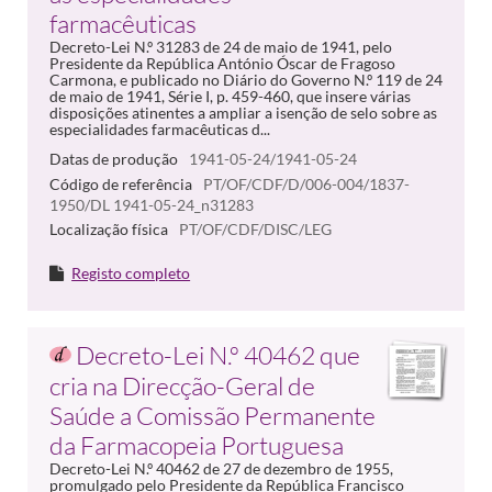
farmacêuticas
Decreto-Lei N.º 31283 de 24 de maio de 1941, pelo
Presidente da República António Óscar de Fragoso
Carmona, e publicado no Diário do Governo N.º 119 de 24
de maio de 1941, Série I, p. 459-460, que insere várias
disposições atinentes a ampliar a isenção de selo sobre as
especialidades farmacêuticas d...
Datas de produção
1941-05-24/1941-05-24
Código de referência
PT/OF/CDF/D/006-004/1837-
1950/DL 1941-05-24_n31283
Localização física
PT/OF/CDF/DISC/LEG
Registo completo
Decreto-Lei N.º 40462 que
cria na Direcção-Geral de
Saúde a Comissão Permanente
da Farmacopeia Portuguesa
Decreto-Lei N.º 40462 de 27 de dezembro de 1955,
promulgado pelo Presidente da República Francisco