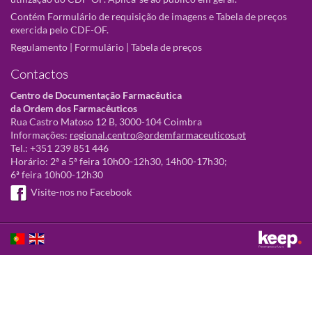
Contém Formulário de requisição de imagens e Tabela de preços
exercida pelo CDF-OF.
Regulamento
|
Formulário
|
Tabela de preços
Contactos
Centro de Documentação Farmacêutica
da Ordem dos Farmacêuticos
Rua Castro Matoso 12 B, 3000-104 Coimbra
Informações:
regional.centro@ordemfarmaceuticos.pt
Tel.: +351 239 851 446
Horário: 2ª a 5ª feira 10h00-12h30, 14h00-17h30;
6ª feira 10h00-12h30
Visite-nos no Facebook
Este sítio utiliza cookies para tornar a sua utilização mais agradável.
Ao continuar a utilizá-lo reconhece e aceita a nossa
política de cookies