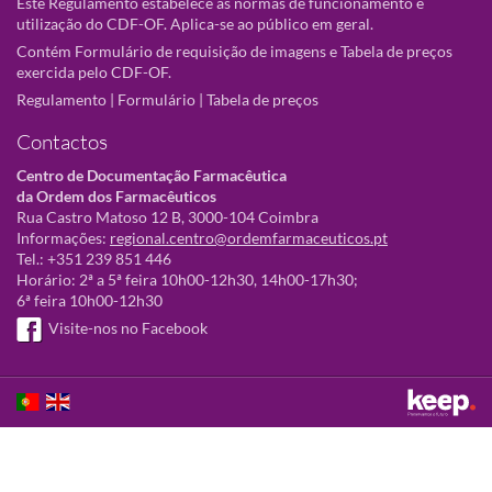
Este Regulamento estabelece as normas de funcionamento e
utilização do CDF-OF. Aplica-se ao público em geral.
Contém Formulário de requisição de imagens e Tabela de preços
exercida pelo CDF-OF.
Regulamento
|
Formulário
|
Tabela de preços
Contactos
Centro de Documentação Farmacêutica
da Ordem dos Farmacêuticos
Rua Castro Matoso 12 B, 3000-104 Coimbra
Informações:
regional.centro@ordemfarmaceuticos.pt
Tel.: +351 239 851 446
Horário: 2ª a 5ª feira 10h00-12h30, 14h00-17h30;
6ª feira 10h00-12h30
Visite-nos no Facebook
Este sítio utiliza cookies para tornar a sua utilização mais agradável.
Ao continuar a utilizá-lo reconhece e aceita a nossa
política de cookies