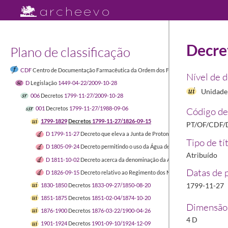
Decre
Plano de classificação
CDF
Centro de Documentação Farmacêutica da Ordem dos Farmacêuticos
1449-04-
Nível de 
D
Legislação
1449-04-22/2009-10-28
Unidade 
006
Decretos
1799-11-27/2009-10-28
001
Decretos
1799-11-27/1988-09-06
Código de
1799-1829
Decretos
1799-11-27/1826-09-15
PT/OF/CDF/
D 1799-11-27
Decreto que eleva a Junta de Protomedicato à categoria de T
Tipo de tí
D 1805-09-24
Decreto permitindo o uso da Água de Inglaterra sem que o pro
Atribuído
D 1811-10-02
Decreto acerca da denominação da Água de Inglaterra
1811-
Datas de 
D 1826-09-15
Decreto relativo ao Regimento dos Medicamentos símplices
1799-11-27
1830-1850
Decretos
1833-09-27/1850-08-20
1851-1875
Decretos
1851-02-04/1874-10-20
Dimensão 
1876-1900
Decretos
1876-03-22/1900-04-26
4 D
1901-1924
Decretos
1901-09-10/1924-12-09