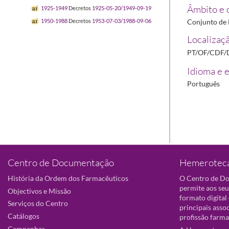
Âmbito e 
1925-1949
Decretos
1925-05-20/1949-09-19
Conjunto de D
1950-1988
Decretos
1953-07-03/1988-09-06
Localizaçã
PT/OF/CDF/
Idioma e e
Português
Centro de Documentação
Hemeroteca
História da Ordem dos Farmacêuticos
O Centro de D
permite aos seu
Objectivos e Missão
formato digital
Serviços do Centro
principais asso
Catálogos
profissão farma
Campanhas