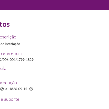
tos
22/2012
descrição
de instalação
 referência
D/006-001/1799-1829
ribunal
1799-11-27/1799-11-27
tulo
prietário seja obrigado a descobrir o segredo
1805-09-24/1805-09-24
10-02/1811-10-02
produção
, preparados e compostos
1826-09-15/1826-09-15
a
1826-09-15
e suporte