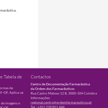
rmacêutica.
e Tabela de
Contactos
Centro de Documentação Farmacêutica
normas de
da Ordem dos Farmacêuticos
F-OF. Aplica-se
Rua Castro Matoso 12 B, 3000-104 Coimbra
Informações:
regional.centro@ordemfarmaceuticos.pt
 de imagens e
Tel.: +351 239 851 446
DF-OF.