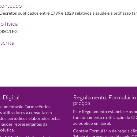
conteúdo
ecretos publicados entre 1799 e 1829 relativos à saúde e à profissão fa
o física
DISC/LEG
scrita
 Digital
Regulamento, Formulário 
preços
ocumentação Farmacêutica
Este Regulamento estabelece as 
s utilizadores a consulta em
funcionamento e utilização do CD
 dos periódicos elaborados pelas
ao público em geral.
ciações representantes da
cêutica.
Contém Formulário de requisição
Tabela de preços exercida pelo C