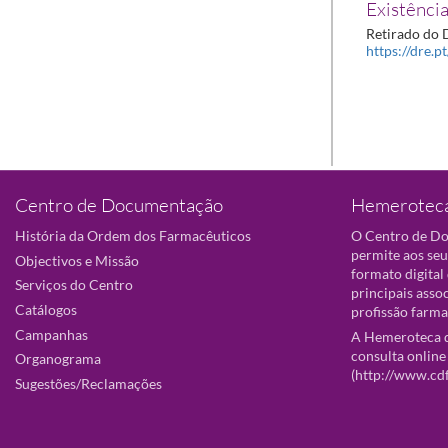
Existência
Retirado do D
https://dre.p
Centro de Documentação
Hemeroteca
História da Ordem dos Farmacêuticos
O Centro de D
permite aos seu
Objectivos e Missão
formato digital
Serviços do Centro
principais asso
Catálogos
profissão farma
Campanhas
A Hemeroteca d
consulta online
Organograma
(
http://www.cd
Sugestões/Reclamações