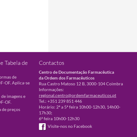
e Tabela de
Contactos
Centro de Documentação Farmacêutica
normas de
da Ordem dos Farmacêuticos
F-OF. Aplica-se
Rua Castro Matoso 12 B, 3000-104 Coimbra
Informações:
regional.centro@ordemfarmaceuticos.pt
 de imagens e
Tel.: +351 239 851 446
DF-OF.
Horário: 2ª a 5ª feira 10h00-12h30, 14h00-
a de preços
17h30;
6ª feira 10h00-12h30
Visite-nos no Facebook