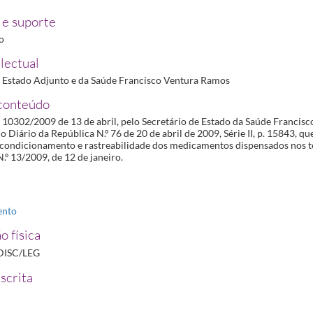
e suporte
ro
lectual
e Estado Adjunto e da Saúde Francisco Ventura Ramos
conteúdo
 10302/2009 de 13 de abril, pelo Secretário de Estado da Saúde Francis
o Diário da República N.º 76 de 20 de abril de 2009, Série II, p. 15843, qu
 acondicionamento e rastreabilidade dos medicamentos dispensados nos 
.º 13/2009, de 12 de janeiro.
ento
o física
DISC/LEG
scrita