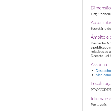
Dimensão 
Tiff; 1 fichei
Autor inte
Secretário d
Âmbito e 
Despacho N.º
e publicado n
relativas ao
Decreto-Lei N
Assunto
Despacho
Medicam
Localizaçã
PT/OF/CDF/
Idioma e e
Português