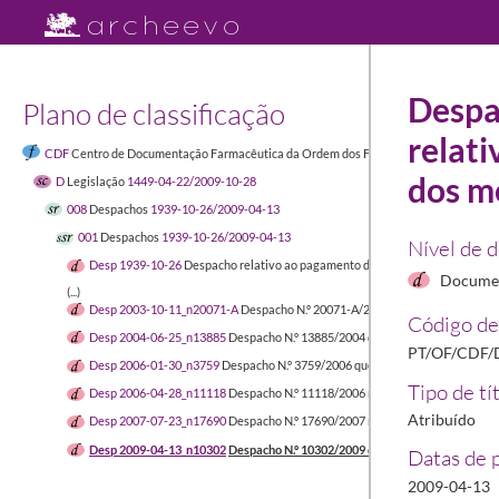
Despa
Plano de classificação
relati
CDF
Centro de Documentação Farmacêutica da Ordem dos Farmacêuticos
1449-04-
dos m
D
Legislação
1449-04-22/2009-10-28
008
Despachos
1939-10-26/2009-04-13
001
Despachos
1939-10-26/2009-04-13
Nível de 
Desp 1939-10-26
Despacho relativo ao pagamento das quotas a que estejam 
Documen
(...)
Desp 2003-10-11_n20071-A
Despacho N.º 20071-A/2003 relativo à passage
Código de
Desp 2004-06-25_n13885
Despacho N.º 13885/2004 que regula o Formulário
PT/OF/CDF/
Desp 2006-01-30_n3759
Despacho N.º 3759/2006 que reclassifica algumas 
Tipo de tí
Desp 2006-04-28_n11118
Despacho N.º 11118/2006 relativo à passagem de
Atribuído
Desp 2007-07-23_n17690
Despacho N.º 17690/2007 relativo ao Grupo de C
Desp 2009-04-13_n10302
Despacho N.º 10302/2009 que aprova as regras re
Datas de 
2009-04-13