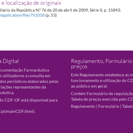
 e localização de originais
iário da República N.º 76 de 20 de abril de 2009, Série II, p. 15843:
t/application/file/751018
(p. 53)
 Digital
Regulamento, Formulário 
preços
ocumentação Farmacêutica
Este Regulamento estabelece as 
s utilizadores a consulta em
funcionamento e utilização do CD
 dos periódicos elaborados pelas
ao público em geral.
ciações representantes da
cêutica.
Contém Formulário de requisição
Tabela de preços exercida pelo C
o CDF-OF está disponivel para
Regulamento
|
Formulário
|
Tabel
f.pt/mainCDF.html
).