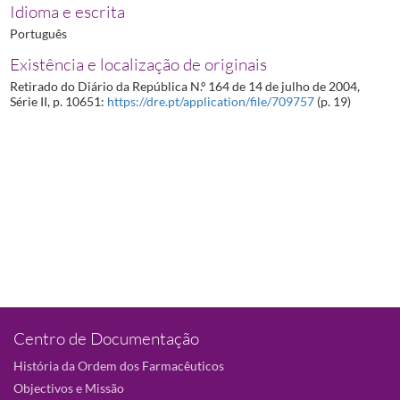
Idioma e escrita
Português
Existência e localização de originais
Retirado do Diário da República N.º 164 de 14 de julho de 2004,
Série II, p. 10651:
https://dre.pt/application/file/709757
(p. 19)
Centro de Documentação
História da Ordem dos Farmacêuticos
Objectivos e Missão