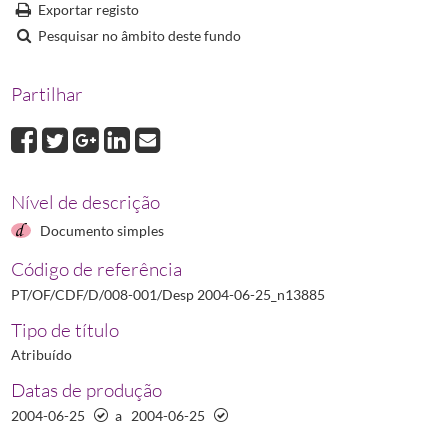
Desp 2006-04-28_n11118
Despacho N.º 11118/2006 relativo à passagem de
Exportar registo
Desp 2007-07-23_n17690
Despacho N.º 17690/2007 relativo ao Grupo de C
Pesquisar no âmbito deste fundo
Desp 2009-04-13_n10302
Despacho N.º 10302/2009 que aprova as regras rel
Partilhar
Nível de descrição
Documento simples
Código de referência
PT/OF/CDF/D/008-001/Desp 2004-06-25_n13885
Tipo de título
Atribuído
Datas de produção
2004-06-25
a
2004-06-25