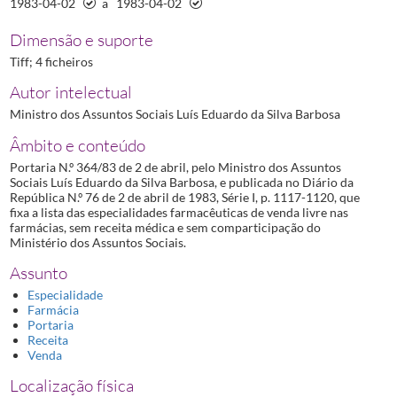
1983-04-02
a
1983-04-02
Dimensão e suporte
Tiff; 4 ficheiros
Autor intelectual
Ministro dos Assuntos Sociais Luís Eduardo da Silva Barbosa
Âmbito e conteúdo
Portaria N.º 364/83 de 2 de abril, pelo Ministro dos Assuntos
Sociais Luís Eduardo da Silva Barbosa, e publicada no Diário da
República N.º 76 de 2 de abril de 1983, Série I, p. 1117-1120, que
fixa a lista das especialidades farmacêuticas de venda livre nas
farmácias, sem receita médica e sem comparticipação do
Ministério dos Assuntos Sociais.
Assunto
Especialidade
Farmácia
Portaria
Receita
Venda
Localização física